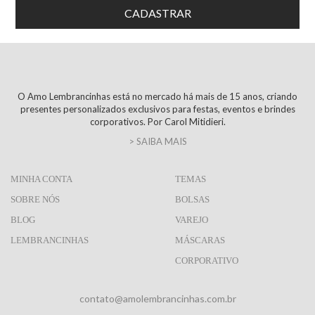
O Amo Lembrancinhas está no mercado há mais de 15 anos, criando
presentes personalizados exclusivos para festas, eventos e brindes
corporativos. Por Carol Mitidieri.
> SAIBA MAIS
MINHA CONTA
TEMAS
SOBRE NÓS
BOLSAS
BLOG
VAREJO
LEMBRANCINHAS
MÁSCARAS
CORPORATIVO
contato@amolembrancinhas.com.br