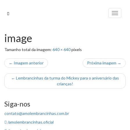
Pular
para
Alterna
o
conteúdo
image
Tamanho total da imagem:
640
×
640
pixels
← Imagem anterior
Próxima imagem →
←
Lembrancinhas da turma do Mickey para o aniversário das
crianças!
Siga-nos
contato@amolembrancinhas.com.br
/amolembrancinhas.oficial