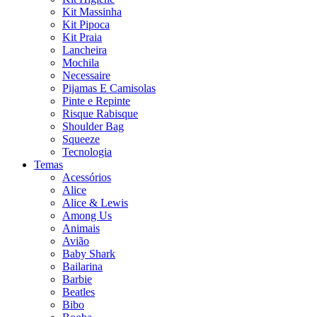
Kit Massinha
Kit Pipoca
Kit Praia
Lancheira
Mochila
Necessaire
Pijamas E Camisolas
Pinte e Repinte
Risque Rabisque
Shoulder Bag
Squeeze
Tecnologia
Temas
Acessórios
Alice
Alice & Lewis
Among Us
Animais
Avião
Baby Shark
Bailarina
Barbie
Beatles
Bibo