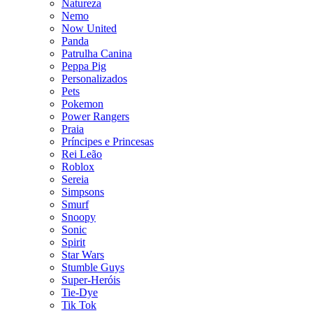
Natureza
Nemo
Now United
Panda
Patrulha Canina
Peppa Pig
Personalizados
Pets
Pokemon
Power Rangers
Praia
Príncipes e Princesas
Rei Leão
Roblox
Sereia
Simpsons
Smurf
Snoopy
Sonic
Spirit
Star Wars
Stumble Guys
Super-Heróis
Tie-Dye
Tik Tok