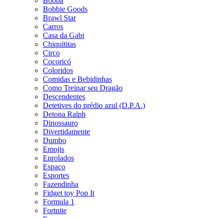
Booba
Bobbie Goods
Brawl Star
Carros
Casa da Gabi
Chiquititas
Circo
Cocoricó
Coloridos
Comidas e Bebidinhas
Como Treinar seu Dragão
Descendentes
Detetives do prédio azul (D.P.A.)
Detona Ralph
Dinossauro
Divertidamente
Dumbo
Emojis
Enrolados
Espaço
Esportes
Fazendinha
Fidget toy Pop It
Formula 1
Fortnite