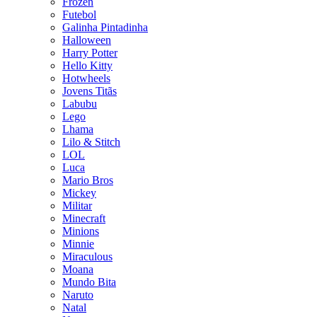
Frozen
Futebol
Galinha Pintadinha
Halloween
Harry Potter
Hello Kitty
Hotwheels
Jovens Titãs
Labubu
Lego
Lhama
Lilo & Stitch
LOL
Luca
Mario Bros
Mickey
Militar
Minecraft
Minions
Minnie
Miraculous
Moana
Mundo Bita
Naruto
Natal