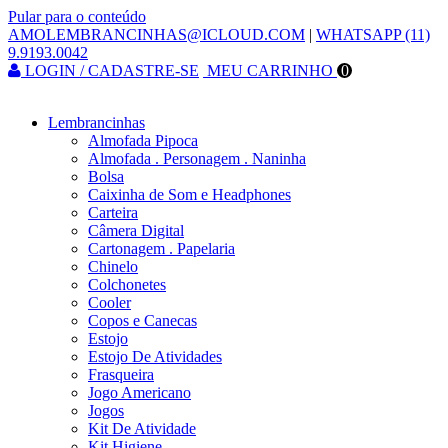
Pular para o conteúdo
AMOLEMBRANCINHAS@ICLOUD.COM
|
WHATSAPP (11)
9.9193.0042
LOGIN / CADASTRE-SE
MEU CARRINHO
0
Lembrancinhas
Almofada Pipoca
Almofada . Personagem . Naninha
Bolsa
Caixinha de Som e Headphones
Carteira
Câmera Digital
Cartonagem . Papelaria
Chinelo
Colchonetes
Cooler
Copos e Canecas
Estojo
Estojo De Atividades
Frasqueira
Jogo Americano
Jogos
Kit De Atividade
Kit Higiene