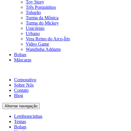
Toy Story
Três Porquinhos
Tubarão
Turma da Mônica
Turma do Mickey
Unicórnio
Urbano
Vera Reino do Arco-Íris
Video Game
Wandinha Addams
Bolsas
Máscaras
Corporativo
Sobre Nós
Contato
Blog
Alternar navegação
Lembrancinhas
Temas
Bolsas