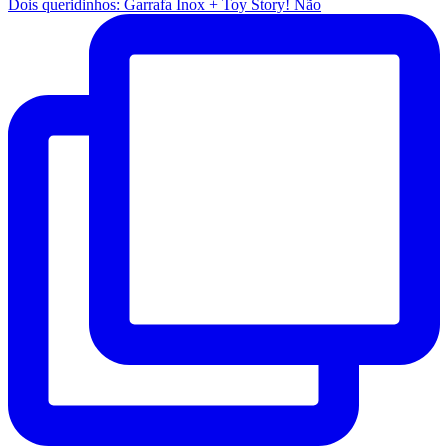
Dois queridinhos: Garrafa Inox + Toy Story! Não