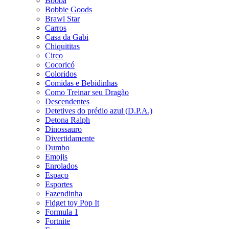
Booba
Bobbie Goods
Brawl Star
Carros
Casa da Gabi
Chiquititas
Circo
Cocoricó
Coloridos
Comidas e Bebidinhas
Como Treinar seu Dragão
Descendentes
Detetives do prédio azul (D.P.A.)
Detona Ralph
Dinossauro
Divertidamente
Dumbo
Emojis
Enrolados
Espaço
Esportes
Fazendinha
Fidget toy Pop It
Formula 1
Fortnite