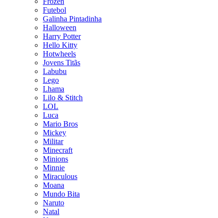
Frozen
Futebol
Galinha Pintadinha
Halloween
Harry Potter
Hello Kitty
Hotwheels
Jovens Titãs
Labubu
Lego
Lhama
Lilo & Stitch
LOL
Luca
Mario Bros
Mickey
Militar
Minecraft
Minions
Minnie
Miraculous
Moana
Mundo Bita
Naruto
Natal