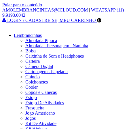
Pular para o conteúdo
AMOLEMBRANCINHAS@ICLOUD.COM
|
WHATSAPP (11)
9.9193.0042
LOGIN / CADASTRE-SE
MEU CARRINHO
0
Lembrancinhas
Almofada Pipoca
Almofada . Personagem . Naninha
Bolsa
Caixinha de Som e Headphones
Carteira
Câmera Digital
Cartonagem . Papelaria
Chinelo
Colchonetes
Cooler
Copos e Canecas
Estojo
Estojo De Atividades
Frasqueira
Jogo Americano
Jogos
Kit De Atividade
Kit Higiene