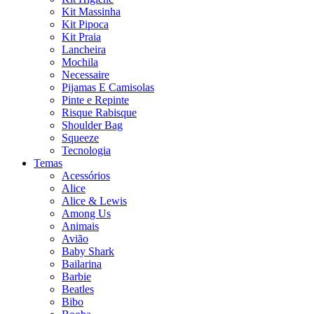
Kit Massinha
Kit Pipoca
Kit Praia
Lancheira
Mochila
Necessaire
Pijamas E Camisolas
Pinte e Repinte
Risque Rabisque
Shoulder Bag
Squeeze
Tecnologia
Temas
Acessórios
Alice
Alice & Lewis
Among Us
Animais
Avião
Baby Shark
Bailarina
Barbie
Beatles
Bibo