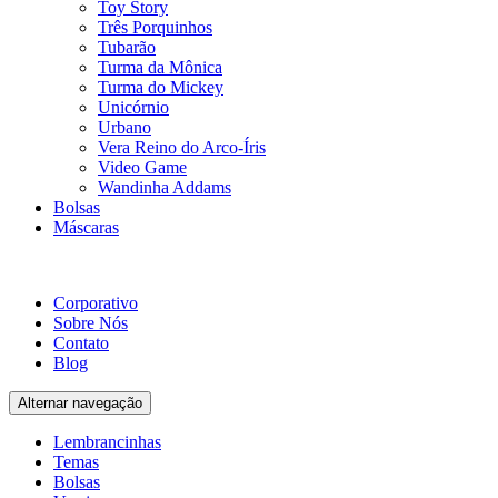
Toy Story
Três Porquinhos
Tubarão
Turma da Mônica
Turma do Mickey
Unicórnio
Urbano
Vera Reino do Arco-Íris
Video Game
Wandinha Addams
Bolsas
Máscaras
Corporativo
Sobre Nós
Contato
Blog
Alternar navegação
Lembrancinhas
Temas
Bolsas