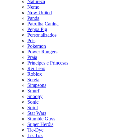
Natureza
Nemo
Now United
Panda
Patrulha Canina
Peppa Pig
Personalizados
Pets
Pokemon
Power Rangers
Praia
Príncipes e Princesas
Rei Leão
Roblox
Sereia
Simpsons
Smurf
Snoopy
Sonic
Spirit
Star Wars
Stumble Guys
Super-Heróis
Tie-Dye
Tik Tok