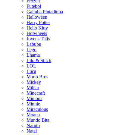
Frozen
Futebol
Galinha Pintadinha
Halloween
Harry Potter
Hello Kitty
Hotwheels
Jovens Titãs
Labubu
Lego
Lhama
Lilo & Stitch
LOL
Luca
Mario Bros
Mickey
Militar
Minecraft
Minions
Minnie
Miraculous
Moana
Mundo Bita
Naruto
Natal