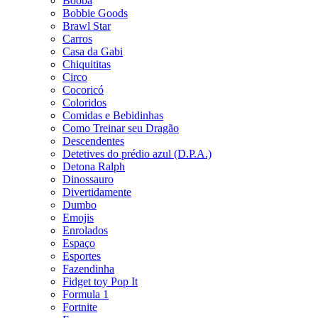
Booba
Bobbie Goods
Brawl Star
Carros
Casa da Gabi
Chiquititas
Circo
Cocoricó
Coloridos
Comidas e Bebidinhas
Como Treinar seu Dragão
Descendentes
Detetives do prédio azul (D.P.A.)
Detona Ralph
Dinossauro
Divertidamente
Dumbo
Emojis
Enrolados
Espaço
Esportes
Fazendinha
Fidget toy Pop It
Formula 1
Fortnite