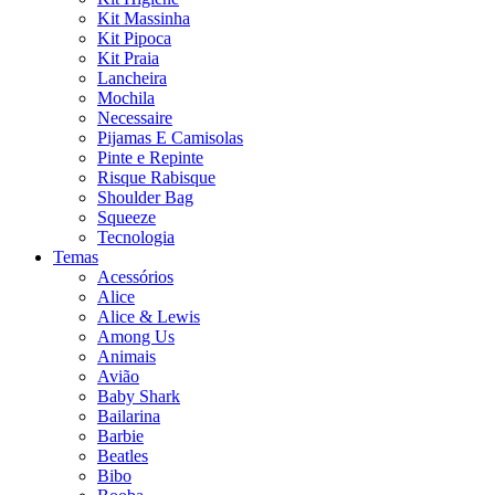
Kit Massinha
Kit Pipoca
Kit Praia
Lancheira
Mochila
Necessaire
Pijamas E Camisolas
Pinte e Repinte
Risque Rabisque
Shoulder Bag
Squeeze
Tecnologia
Temas
Acessórios
Alice
Alice & Lewis
Among Us
Animais
Avião
Baby Shark
Bailarina
Barbie
Beatles
Bibo