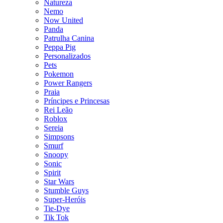
Natureza
Nemo
Now United
Panda
Patrulha Canina
Peppa Pig
Personalizados
Pets
Pokemon
Power Rangers
Praia
Príncipes e Princesas
Rei Leão
Roblox
Sereia
Simpsons
Smurf
Snoopy
Sonic
Spirit
Star Wars
Stumble Guys
Super-Heróis
Tie-Dye
Tik Tok