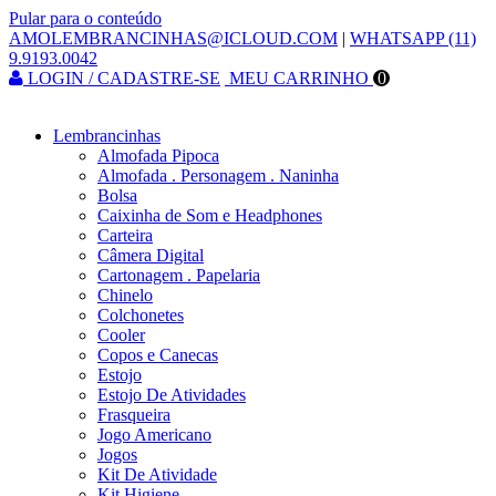
Pular para o conteúdo
AMOLEMBRANCINHAS@ICLOUD.COM
|
WHATSAPP (11)
9.9193.0042
LOGIN / CADASTRE-SE
MEU CARRINHO
0
Lembrancinhas
Almofada Pipoca
Almofada . Personagem . Naninha
Bolsa
Caixinha de Som e Headphones
Carteira
Câmera Digital
Cartonagem . Papelaria
Chinelo
Colchonetes
Cooler
Copos e Canecas
Estojo
Estojo De Atividades
Frasqueira
Jogo Americano
Jogos
Kit De Atividade
Kit Higiene