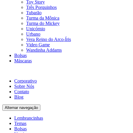
Toy Story
Três Porquinhos
Tubarão
Turma da Mônica
Turma do Mickey
Unicórnio
Urbano
Vera Reino do Arco-Íris
Video Game
Wandinha Addams
Bolsas
Máscaras
Corporativo
Sobre Nós
Contato
Blog
Alternar navegação
Lembrancinhas
Temas
Bolsas