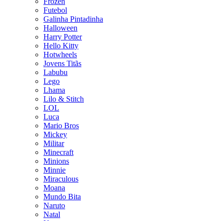
Frozen
Futebol
Galinha Pintadinha
Halloween
Harry Potter
Hello Kitty
Hotwheels
Jovens Titãs
Labubu
Lego
Lhama
Lilo & Stitch
LOL
Luca
Mario Bros
Mickey
Militar
Minecraft
Minions
Minnie
Miraculous
Moana
Mundo Bita
Naruto
Natal