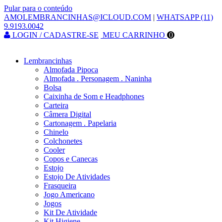
Pular para o conteúdo
AMOLEMBRANCINHAS@ICLOUD.COM
|
WHATSAPP (11)
9.9193.0042
LOGIN / CADASTRE-SE
MEU CARRINHO
0
Lembrancinhas
Almofada Pipoca
Almofada . Personagem . Naninha
Bolsa
Caixinha de Som e Headphones
Carteira
Câmera Digital
Cartonagem . Papelaria
Chinelo
Colchonetes
Cooler
Copos e Canecas
Estojo
Estojo De Atividades
Frasqueira
Jogo Americano
Jogos
Kit De Atividade
Kit Higiene