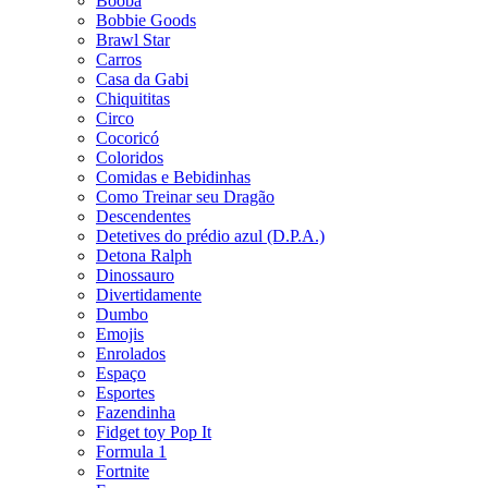
Booba
Bobbie Goods
Brawl Star
Carros
Casa da Gabi
Chiquititas
Circo
Cocoricó
Coloridos
Comidas e Bebidinhas
Como Treinar seu Dragão
Descendentes
Detetives do prédio azul (D.P.A.)
Detona Ralph
Dinossauro
Divertidamente
Dumbo
Emojis
Enrolados
Espaço
Esportes
Fazendinha
Fidget toy Pop It
Formula 1
Fortnite