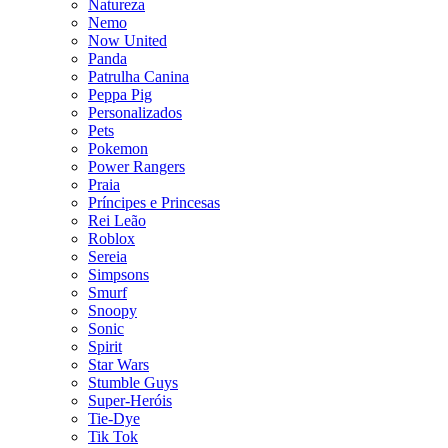
Natureza
Nemo
Now United
Panda
Patrulha Canina
Peppa Pig
Personalizados
Pets
Pokemon
Power Rangers
Praia
Príncipes e Princesas
Rei Leão
Roblox
Sereia
Simpsons
Smurf
Snoopy
Sonic
Spirit
Star Wars
Stumble Guys
Super-Heróis
Tie-Dye
Tik Tok