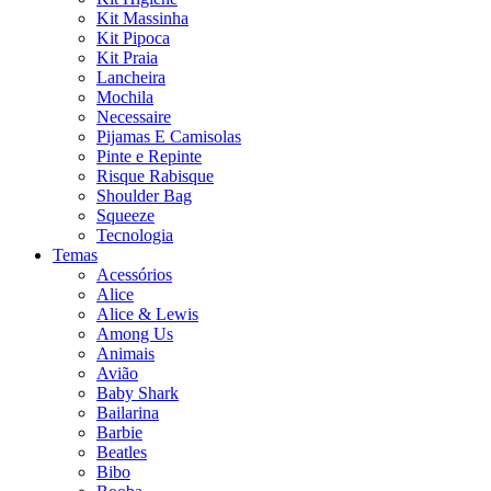
Kit Massinha
Kit Pipoca
Kit Praia
Lancheira
Mochila
Necessaire
Pijamas E Camisolas
Pinte e Repinte
Risque Rabisque
Shoulder Bag
Squeeze
Tecnologia
Temas
Acessórios
Alice
Alice & Lewis
Among Us
Animais
Avião
Baby Shark
Bailarina
Barbie
Beatles
Bibo