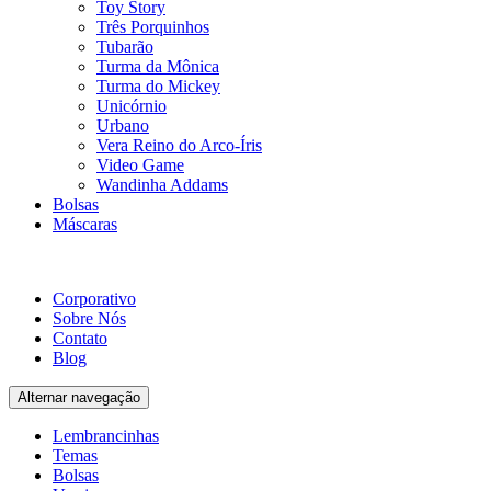
Toy Story
Três Porquinhos
Tubarão
Turma da Mônica
Turma do Mickey
Unicórnio
Urbano
Vera Reino do Arco-Íris
Video Game
Wandinha Addams
Bolsas
Máscaras
Corporativo
Sobre Nós
Contato
Blog
Alternar navegação
Lembrancinhas
Temas
Bolsas