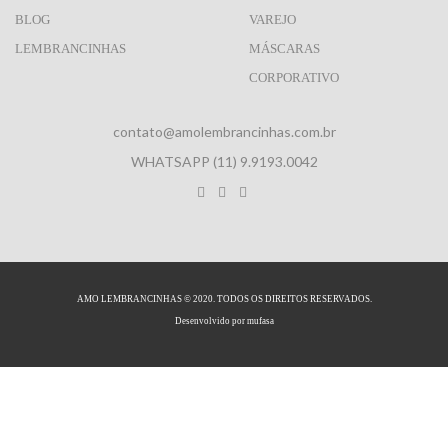
BLOG
VAREJO
LEMBRANCINHAS
MÁSCARAS
CORPORATIVO
contato@amolembrancinhas.com.br
WHATSAPP (11) 9.9193.0042
AMO LEMBRANCINHAS © 2020. TODOS OS DIREITOS RESERVADOS.
Desenvolvido por
mufasa