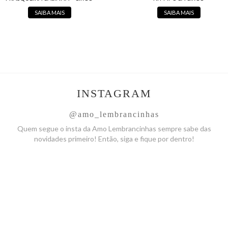
SAIBA MAIS
SAIBA MAIS
INSTAGRAM
@amo_lembrancinhas
Quem segue o insta da Amo
Lembrancinhas sempre sabe das
novidades primeiro! Então, siga
e fique por dentro!