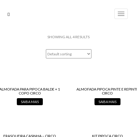
Pular
para
Alterna
o
conteúdo
SHOWING ALL 4 RESULTS
ALMOFADA PARA PIPOCA BALDE + 1
ALMOFADA PIPOCA PINTE E REPINT
COPO CIRCO
CIRCO
SAIBA MAIS
SAIBA MAIS
FRASQUEIRA CASINHA – CIRCO
KIT PIPOCA CIRCO