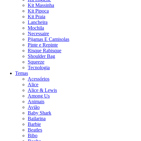
Kit Massinha
Kit Pipoca
Kit Praia
Lancheira
Mochila
Necessaire
Pijamas E Camisolas
Pinte e Repinte
Risque Rabisque
Shoulder Bag
Squeeze
Tecnologia
Temas
Acessórios
Alice
Alice & Lewis
Among Us
Animais
Avião
Baby Shark
Bailarina
Barbie
Beatles
Bibo