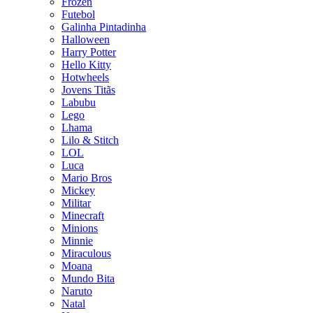
Frozen
Futebol
Galinha Pintadinha
Halloween
Harry Potter
Hello Kitty
Hotwheels
Jovens Titãs
Labubu
Lego
Lhama
Lilo & Stitch
LOL
Luca
Mario Bros
Mickey
Militar
Minecraft
Minions
Minnie
Miraculous
Moana
Mundo Bita
Naruto
Natal