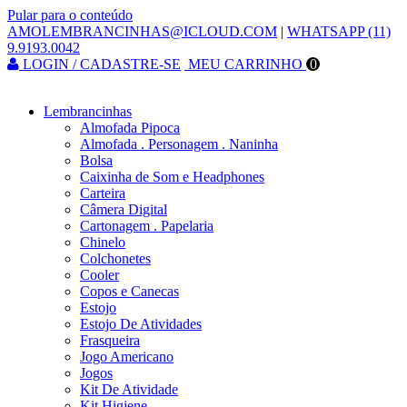
Pular para o conteúdo
AMOLEMBRANCINHAS@ICLOUD.COM
|
WHATSAPP (11)
9.9193.0042
LOGIN / CADASTRE-SE
MEU CARRINHO
0
Lembrancinhas
Almofada Pipoca
Almofada . Personagem . Naninha
Bolsa
Caixinha de Som e Headphones
Carteira
Câmera Digital
Cartonagem . Papelaria
Chinelo
Colchonetes
Cooler
Copos e Canecas
Estojo
Estojo De Atividades
Frasqueira
Jogo Americano
Jogos
Kit De Atividade
Kit Higiene