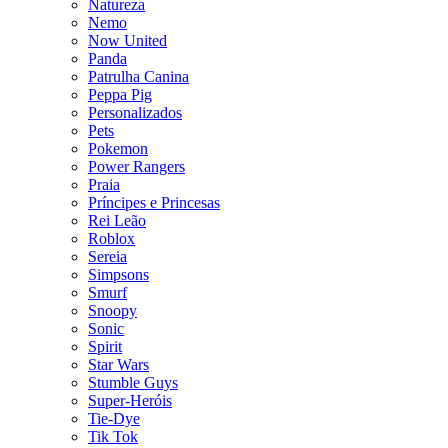
Natureza
Nemo
Now United
Panda
Patrulha Canina
Peppa Pig
Personalizados
Pets
Pokemon
Power Rangers
Praia
Príncipes e Princesas
Rei Leão
Roblox
Sereia
Simpsons
Smurf
Snoopy
Sonic
Spirit
Star Wars
Stumble Guys
Super-Heróis
Tie-Dye
Tik Tok