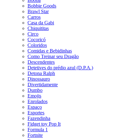
Booba
Bobbie Goods
Brawl Star
Carros
Casa da Gabi
Chiquititas
Circo
Cocoricó
Coloridos
Comidas e Bebidinhas
Como Treinar seu Dragão
Descendentes
Detetives do prédio azul (D.P.A.)
Detona Ralph
Dinossauro
Divertidamente
Dumbo
Emojis
Enrolados
Espaço
Esportes
Fazendinha
Fidget toy Pop It
Formula 1
Fortnite