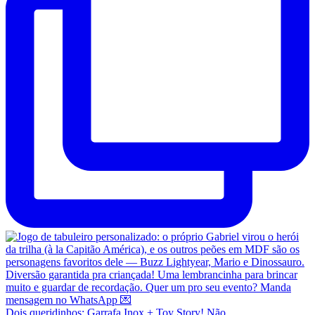
Dois queridinhos: Garrafa Inox + Toy Story! Não