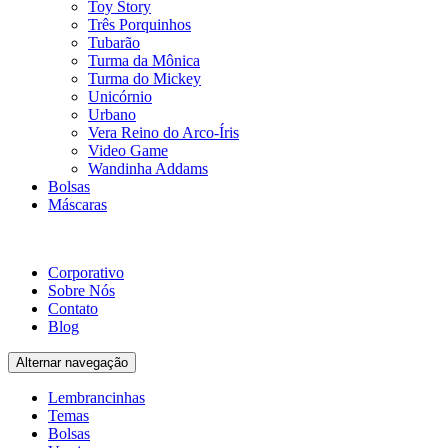
Toy Story
Três Porquinhos
Tubarão
Turma da Mônica
Turma do Mickey
Unicórnio
Urbano
Vera Reino do Arco-Íris
Video Game
Wandinha Addams
Bolsas
Máscaras
Corporativo
Sobre Nós
Contato
Blog
Alternar navegação
Lembrancinhas
Temas
Bolsas