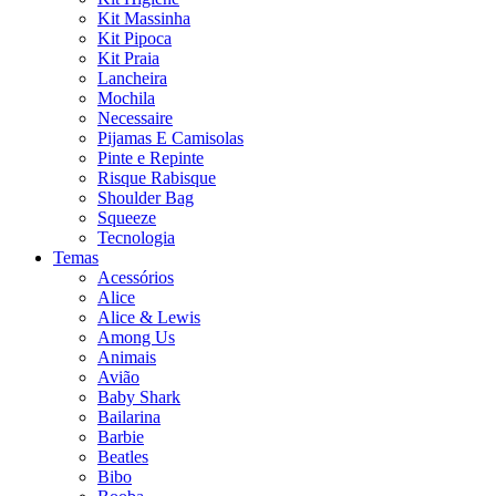
Kit Massinha
Kit Pipoca
Kit Praia
Lancheira
Mochila
Necessaire
Pijamas E Camisolas
Pinte e Repinte
Risque Rabisque
Shoulder Bag
Squeeze
Tecnologia
Temas
Acessórios
Alice
Alice & Lewis
Among Us
Animais
Avião
Baby Shark
Bailarina
Barbie
Beatles
Bibo