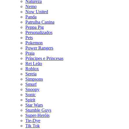
Natureza
Nemo
Now United
Panda
Patrulha Canina
Peppa Pig
Personalizados
Pets
Pokemon
Power Rangers
Praia
Príncipes e Princesas
Rei Leão
Roblox
Sereia
Simpsons
Smurf
Snoopy
Sonic
Spirit
Star Wars
Stumble Guys
Super-Heróis
Tie-Dye
Tik Tok