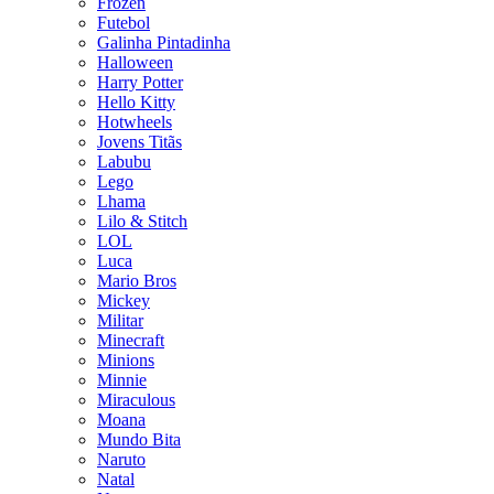
Frozen
Futebol
Galinha Pintadinha
Halloween
Harry Potter
Hello Kitty
Hotwheels
Jovens Titãs
Labubu
Lego
Lhama
Lilo & Stitch
LOL
Luca
Mario Bros
Mickey
Militar
Minecraft
Minions
Minnie
Miraculous
Moana
Mundo Bita
Naruto
Natal