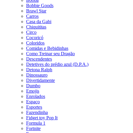
Booba
Bobbie Goods
Brawl Star
Carros
Casa da Gabi
Chiquititas
Circo
Cocoricó
Coloridos
Comidas e Bebidinhas
Como Treinar seu Dragão
Descendentes
Detetives do prédio azul (D.P.A.)
Detona Ralph
Dinossauro
Divertidamente
Dumbo
Emojis
Enrolados
Espaço
Esportes
Fazendinha
Fidget toy Pop It
Formula 1
Fortnite