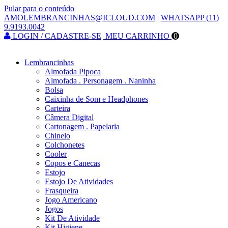
Pular para o conteúdo
AMOLEMBRANCINHAS@ICLOUD.COM
|
WHATSAPP (11)
9.9193.0042
LOGIN / CADASTRE-SE
MEU CARRINHO
0
Lembrancinhas
Almofada Pipoca
Almofada . Personagem . Naninha
Bolsa
Caixinha de Som e Headphones
Carteira
Câmera Digital
Cartonagem . Papelaria
Chinelo
Colchonetes
Cooler
Copos e Canecas
Estojo
Estojo De Atividades
Frasqueira
Jogo Americano
Jogos
Kit De Atividade
Kit Higiene