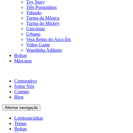
Toy Story
Três Porquinhos
Tubarão
Turma da Mônica
Turma do Mickey
Unicórnio
Urbano
Vera Reino do Arco-Íris
Video Game
Wandinha Addams
Bolsas
Máscaras
Corporativo
Sobre Nós
Contato
Blog
Alternar navegação
Lembrancinhas
Temas
Bolsas