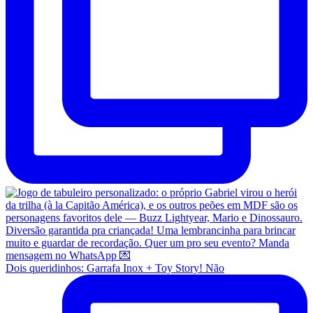
Dois queridinhos: Garrafa Inox + Toy Story! Não