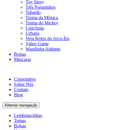
Toy Story
Três Porquinhos
Tubarão
Turma da Mônica
Turma do Mickey
Unicórnio
Urbano
Vera Reino do Arco-Íris
Video Game
Wandinha Addams
Bolsas
Máscaras
Corporativo
Sobre Nós
Contato
Blog
Alternar navegação
Lembrancinhas
Temas
Bolsas