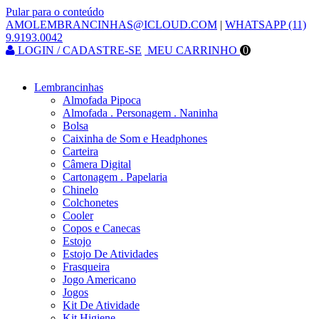
Pular para o conteúdo
AMOLEMBRANCINHAS@ICLOUD.COM
|
WHATSAPP (11)
9.9193.0042
LOGIN / CADASTRE-SE
MEU CARRINHO
0
Lembrancinhas
Almofada Pipoca
Almofada . Personagem . Naninha
Bolsa
Caixinha de Som e Headphones
Carteira
Câmera Digital
Cartonagem . Papelaria
Chinelo
Colchonetes
Cooler
Copos e Canecas
Estojo
Estojo De Atividades
Frasqueira
Jogo Americano
Jogos
Kit De Atividade
Kit Higiene