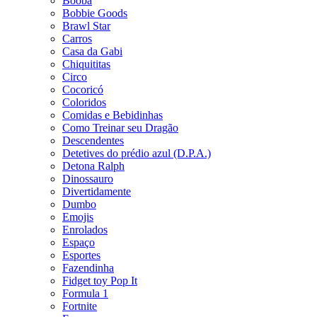
Booba
Bobbie Goods
Brawl Star
Carros
Casa da Gabi
Chiquititas
Circo
Cocoricó
Coloridos
Comidas e Bebidinhas
Como Treinar seu Dragão
Descendentes
Detetives do prédio azul (D.P.A.)
Detona Ralph
Dinossauro
Divertidamente
Dumbo
Emojis
Enrolados
Espaço
Esportes
Fazendinha
Fidget toy Pop It
Formula 1
Fortnite