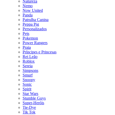
Natureza
Nemo
Now United
Panda
Patrulha Canina
Peppa Pig
Personalizados
Pets
Pokemon
Power Rangers
Praia
Príncipes e Princesas
Rei Leão
Roblox
Sereia
Simpsons
Smurf
Snoopy
Sonic
Spirit
Star Wars
Stumble Guys
Super-Heróis
Tie-Dye
Tik Tok