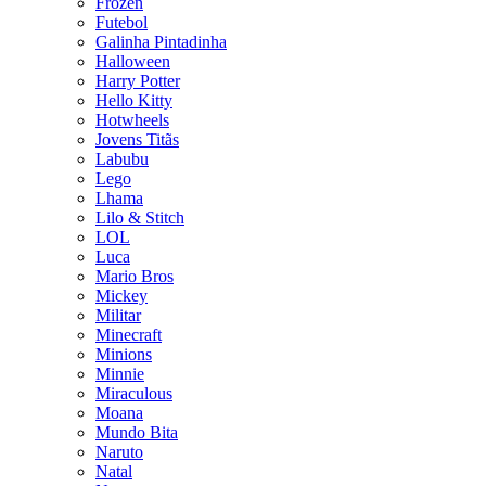
Frozen
Futebol
Galinha Pintadinha
Halloween
Harry Potter
Hello Kitty
Hotwheels
Jovens Titãs
Labubu
Lego
Lhama
Lilo & Stitch
LOL
Luca
Mario Bros
Mickey
Militar
Minecraft
Minions
Minnie
Miraculous
Moana
Mundo Bita
Naruto
Natal