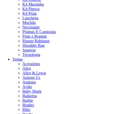
Kit Massinha
Kit Pipoca
Kit Praia
Lancheira
Mochila
Necessaire
Pijamas E Camisolas
Pinte e Repinte
Risque Rabisque
Shoulder Bag
Squeeze
Tecnologia
Temas
Acessórios
Alice
Alice & Lewis
Among Us
Animais
Avião
Baby Shark
Bailarina
Barbie
Beatles
Bibo