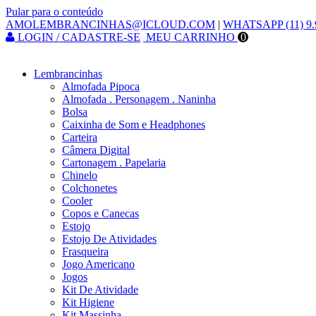
Pular para o conteúdo
AMOLEMBRANCINHAS@ICLOUD.COM
|
WHATSAPP (11) 9.
LOGIN / CADASTRE-SE
MEU CARRINHO
0
Lembrancinhas
Almofada Pipoca
Almofada . Personagem . Naninha
Bolsa
Caixinha de Som e Headphones
Carteira
Câmera Digital
Cartonagem . Papelaria
Chinelo
Colchonetes
Cooler
Copos e Canecas
Estojo
Estojo De Atividades
Frasqueira
Jogo Americano
Jogos
Kit De Atividade
Kit Higiene
Kit Massinha