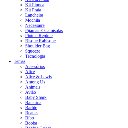
Kit Pipoca
Kit Praia
Lancheira
Mochila
Necessaire
Pijamas E Camisolas
Pinte e Repinte
Risque Rabisque
Shoulder Bag
Squeeze
Tecnologia
Temas
Acessórios
Alice
Alice & Lewis
Among Us
Animais
Avião
Baby Shark
Bailarina
Barbie
Beatles
Bibo
Booba