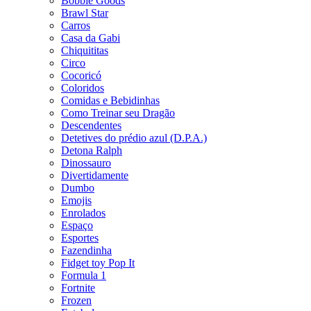
Bobbie Goods
Brawl Star
Carros
Casa da Gabi
Chiquititas
Circo
Cocoricó
Coloridos
Comidas e Bebidinhas
Como Treinar seu Dragão
Descendentes
Detetives do prédio azul (D.P.A.)
Detona Ralph
Dinossauro
Divertidamente
Dumbo
Emojis
Enrolados
Espaço
Esportes
Fazendinha
Fidget toy Pop It
Formula 1
Fortnite
Frozen