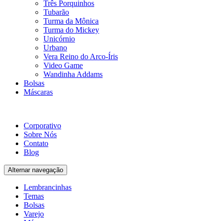
Três Porquinhos
Tubarão
Turma da Mônica
Turma do Mickey
Unicórnio
Urbano
Vera Reino do Arco-Íris
Video Game
Wandinha Addams
Bolsas
Máscaras
Corporativo
Sobre Nós
Contato
Blog
Alternar navegação
Lembrancinhas
Temas
Bolsas
Varejo