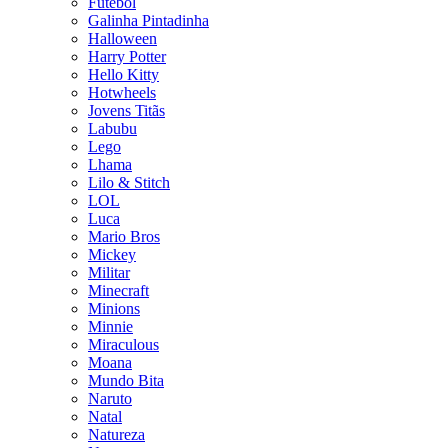
Futebol
Galinha Pintadinha
Halloween
Harry Potter
Hello Kitty
Hotwheels
Jovens Titãs
Labubu
Lego
Lhama
Lilo & Stitch
LOL
Luca
Mario Bros
Mickey
Militar
Minecraft
Minions
Minnie
Miraculous
Moana
Mundo Bita
Naruto
Natal
Natureza