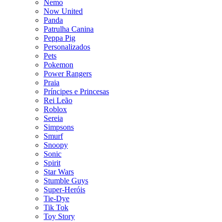
Nemo
Now United
Panda
Patrulha Canina
Peppa Pig
Personalizados
Pets
Pokemon
Power Rangers
Praia
Príncipes e Princesas
Rei Leão
Roblox
Sereia
Simpsons
Smurf
Snoopy
Sonic
Spirit
Star Wars
Stumble Guys
Super-Heróis
Tie-Dye
Tik Tok
Toy Story