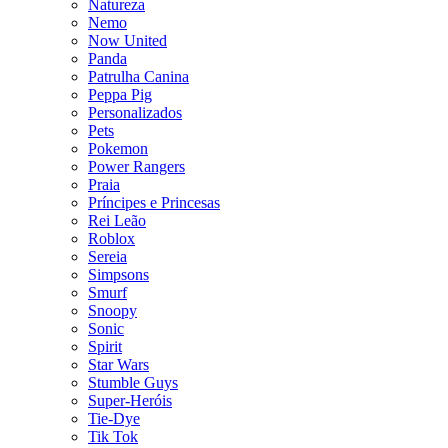
Natureza
Nemo
Now United
Panda
Patrulha Canina
Peppa Pig
Personalizados
Pets
Pokemon
Power Rangers
Praia
Príncipes e Princesas
Rei Leão
Roblox
Sereia
Simpsons
Smurf
Snoopy
Sonic
Spirit
Star Wars
Stumble Guys
Super-Heróis
Tie-Dye
Tik Tok