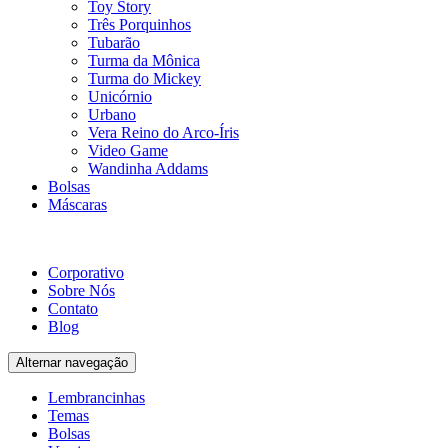
Toy Story
Três Porquinhos
Tubarão
Turma da Mônica
Turma do Mickey
Unicórnio
Urbano
Vera Reino do Arco-Íris
Video Game
Wandinha Addams
Bolsas
Máscaras
Corporativo
Sobre Nós
Contato
Blog
Alternar navegação
Lembrancinhas
Temas
Bolsas