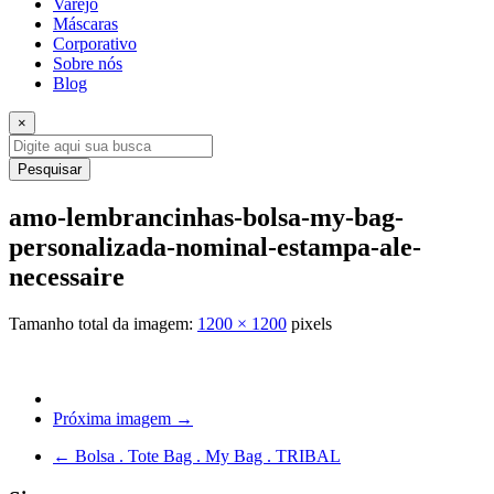
Varejo
Máscaras
Corporativo
Sobre nós
Blog
×
Pesquisar
amo-lembrancinhas-bolsa-my-bag-
personalizada-nominal-estampa-ale-
necessaire
Tamanho total da imagem:
1200
×
1200
pixels
Próxima imagem →
←
Bolsa . Tote Bag . My Bag . TRIBAL