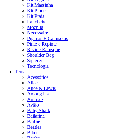
Kit Massinha
Kit Pipoca
Kit Praia
Lancheira
Mochila
Necessaire
Pijamas E Camisolas
Pinte e Repinte
Risque Rabisque
Shoulder Bag
Squeeze
Tecnologia
Temas
Acessórios
Alice
Alice & Lewis
Among Us
Animais
Avião
Baby Shark
Bailarina
Barbie
Beatles
Bibo