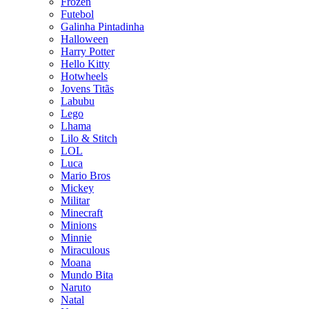
Frozen
Futebol
Galinha Pintadinha
Halloween
Harry Potter
Hello Kitty
Hotwheels
Jovens Titãs
Labubu
Lego
Lhama
Lilo & Stitch
LOL
Luca
Mario Bros
Mickey
Militar
Minecraft
Minions
Minnie
Miraculous
Moana
Mundo Bita
Naruto
Natal