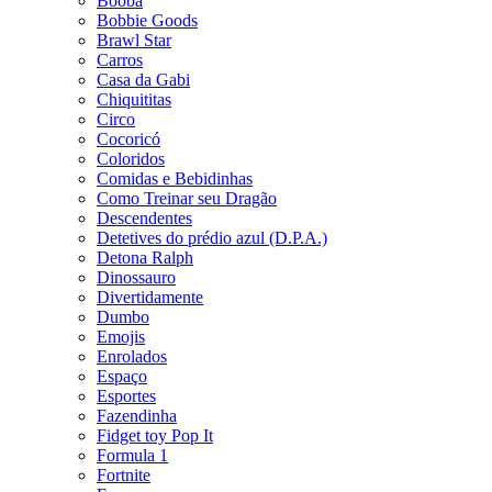
Booba
Bobbie Goods
Brawl Star
Carros
Casa da Gabi
Chiquititas
Circo
Cocoricó
Coloridos
Comidas e Bebidinhas
Como Treinar seu Dragão
Descendentes
Detetives do prédio azul (D.P.A.)
Detona Ralph
Dinossauro
Divertidamente
Dumbo
Emojis
Enrolados
Espaço
Esportes
Fazendinha
Fidget toy Pop It
Formula 1
Fortnite