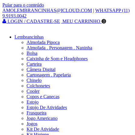
Pular para o conteúdo
AMOLEMBRANCINHAS@ICLOUD.COM
|
WHATSAPP (11)
9.9193.0042
LOGIN / CADASTRE-SE
MEU CARRINHO
0
Lembrancinhas
Almofada Pipoca
Almofada . Personagem . Naninha
Bolsa
Caixinha de Som e Headphones
Carteira
Câmera Digital
Cartonagem . Papelaria
Chinelo
Colchonetes
Cooler
Copos e Canecas
Estojo
Estojo De Atividades
Frasqueira
Jogo Americano
Jogos
Kit De Atividade
Kit Higiene