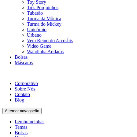
Toy Story
Três Porquinhos
Tubarão
Turma da Mônica
Turma do Mickey
Unicórnio
Urbano
Vera Reino do Arco-Íris
Video Game
Wandinha Addams
Bolsas
Máscaras
Corporativo
Sobre Nós
Contato
Blog
Alternar navegação
Lembrancinhas
Temas
Bolsas