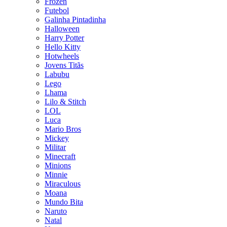
Frozen
Futebol
Galinha Pintadinha
Halloween
Harry Potter
Hello Kitty
Hotwheels
Jovens Titãs
Labubu
Lego
Lhama
Lilo & Stitch
LOL
Luca
Mario Bros
Mickey
Militar
Minecraft
Minions
Minnie
Miraculous
Moana
Mundo Bita
Naruto
Natal