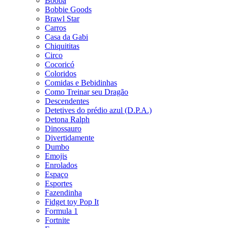
Booba
Bobbie Goods
Brawl Star
Carros
Casa da Gabi
Chiquititas
Circo
Cocoricó
Coloridos
Comidas e Bebidinhas
Como Treinar seu Dragão
Descendentes
Detetives do prédio azul (D.P.A.)
Detona Ralph
Dinossauro
Divertidamente
Dumbo
Emojis
Enrolados
Espaço
Esportes
Fazendinha
Fidget toy Pop It
Formula 1
Fortnite