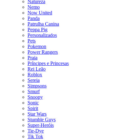
Natureza
Nemo
Now United
Panda
Patrulha Canina
Peppa Pig
Personalizados
Pets
Pokemon
Power Rangers
Praia
Príncipes e Princesas
Rei Leão
Roblox
Sereia
Simpsons
Smurf
Snoopy
Sonic
Spirit
Star Wars
Stumble Guys
Super-Heróis
Tie-Dye
Tik Tok