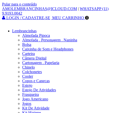
Pular para o conteúdo
AMOLEMBRANCINHAS@ICLOUD.COM
|
WHATSAPP (11)
9.9193.0042
LOGIN / CADASTRE-SE
MEU CARRINHO
0
Lembrancinhas
Almofada Pipoca
Almofada . Personagem . Naninha
Bolsa
Caixinha de Som e Headphones
Carteira
Câmera Digital
Cartonagem . Papelaria
Chinelo
Colchonetes
Cooler
Copos e Canecas
Estojo
Estojo De Atividades
Frasqueira
Jogo Americano
Jogos
Kit De Atividade
Kit Higiene