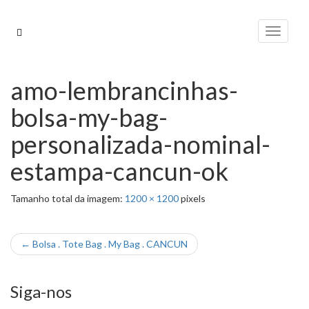
Pular
para
Alterna
o
conteúdo
amo-lembrancinhas-
bolsa-my-bag-
personalizada-nominal-
estampa-cancun-ok
Tamanho total da imagem:
1200
×
1200
pixels
←
Bolsa . Tote Bag . My Bag . CANCUN
Siga-nos