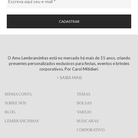
O Amo Lembrancinhas está no mercado há mais de 15 anos, criando
presentes personalizados exclusivos para festas, eventos e brindes
corporativos. Por Carol Mitidieri.
> SAIBA MAIS
MINHA CONTA
TEMAS
SOBRE NÓS
BOLSAS
BLOG
VAREJO
LEMBRANCINHAS
MÁSCARAS
CORPORATIVO