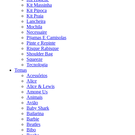
Kit Massinha
Kit Pipoca
Kit Praia
Lancheira
Mochila
Necessaire
Pijamas E Camisolas
Pinte e Repinte
Risque Rabisque
Shoulder Bag
Squeeze
Tecnologia
Temas
Acessórios
Alice
Alice & Lewis
Among Us
Animais
Avião
Baby Shark
Bailarina
Barbie
Beatles
Bibo