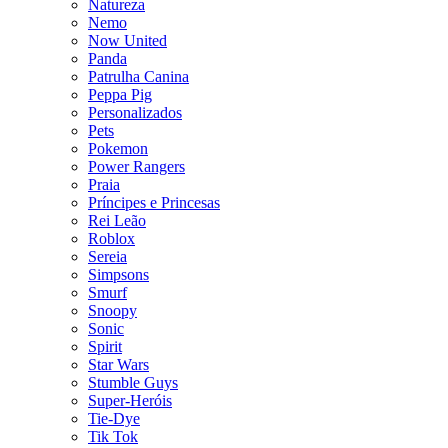
Natureza
Nemo
Now United
Panda
Patrulha Canina
Peppa Pig
Personalizados
Pets
Pokemon
Power Rangers
Praia
Príncipes e Princesas
Rei Leão
Roblox
Sereia
Simpsons
Smurf
Snoopy
Sonic
Spirit
Star Wars
Stumble Guys
Super-Heróis
Tie-Dye
Tik Tok