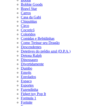
Booba
Bobbie Goods
Brawl Star
Carros
Casa da Gabi
Chiquititas
Circo
Cocoricó
Coloridos
Comidas e Bebidinhas
Como Treinar seu Dragão
Descendentes
Detetives do prédio azul (D.P.A.)
Detona Ralph
Dinossauro
Divertidamente
Dumbo
Emojis
Enrolados
Espaço
Esportes
Fazendinha
Fidget toy Pop It
Formula 1
Fortnite