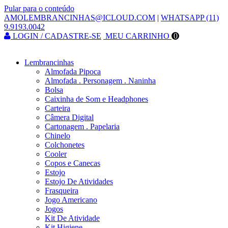
Pular para o conteúdo
AMOLEMBRANCINHAS@ICLOUD.COM
|
WHATSAPP (11)
9.9193.0042
LOGIN / CADASTRE-SE
MEU CARRINHO
0
Lembrancinhas
Almofada Pipoca
Almofada . Personagem . Naninha
Bolsa
Caixinha de Som e Headphones
Carteira
Câmera Digital
Cartonagem . Papelaria
Chinelo
Colchonetes
Cooler
Copos e Canecas
Estojo
Estojo De Atividades
Frasqueira
Jogo Americano
Jogos
Kit De Atividade
Kit Higiene