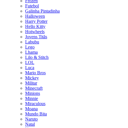
Frozen
Futebol
Galinha Pintadinha
Halloween
Harry Potter
Hello Kitty
Hotwheels
Jovens Titãs
Labubu
Lego
Lhama
Lilo & Stitch
LOL
Luca
Mario Bros
Mickey
Militar
Minecraft
Minions
Minnie
Miraculous
Moana
Mundo Bita
Naruto
Natal