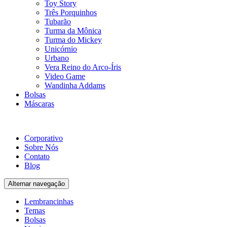
Toy Story
Três Porquinhos
Tubarão
Turma da Mônica
Turma do Mickey
Unicórnio
Urbano
Vera Reino do Arco-Íris
Video Game
Wandinha Addams
Bolsas
Máscaras
Corporativo
Sobre Nós
Contato
Blog
Alternar navegação
Lembrancinhas
Temas
Bolsas