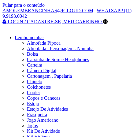
Pular para o conteúdo
AMOLEMBRANCINHAS@ICLOUD.COM
|
WHATSAPP (11)
9.9193.0042
LOGIN / CADASTRE-SE
MEU CARRINHO
0
Lembrancinhas
Almofada Pipoca
Almofada . Personagem . Naninha
Bolsa
Caixinha de Som e Headphones
Carteira
Câmera Digital
Cartonagem . Papelaria
Chinelo
Colchonetes
Cooler
Copos e Canecas
Estojo
Estojo De Atividades
Frasqueira
Jogo Americano
Jogos
Kit De Atividade
Kit Higiene