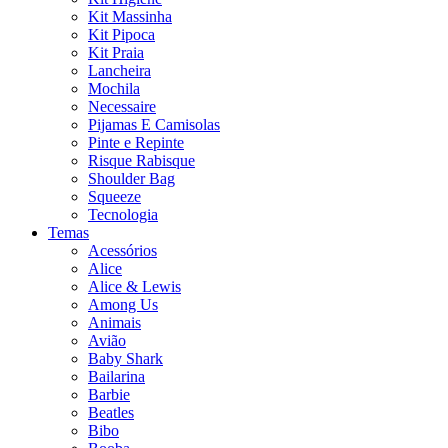
Kit Massinha
Kit Pipoca
Kit Praia
Lancheira
Mochila
Necessaire
Pijamas E Camisolas
Pinte e Repinte
Risque Rabisque
Shoulder Bag
Squeeze
Tecnologia
Temas
Acessórios
Alice
Alice & Lewis
Among Us
Animais
Avião
Baby Shark
Bailarina
Barbie
Beatles
Bibo