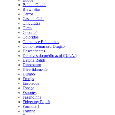
Booba
Bobbie Goods
Brawl Star
Carros
Casa da Gabi
Chiquititas
Circo
Cocoricó
Coloridos
Comidas e Bebidinhas
Como Treinar seu Dragão
Descendentes
Detetives do prédio azul (D.P.A.)
Detona Ralph
Dinossauro
Divertidamente
Dumbo
Emojis
Enrolados
Espaço
Esportes
Fazendinha
Fidget toy Pop It
Formula 1
Fortnite