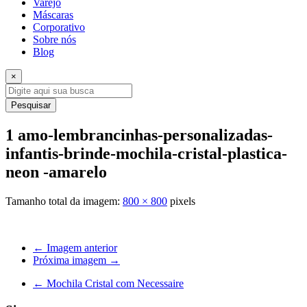
Varejo
Máscaras
Corporativo
Sobre nós
Blog
×
Pesquisar
1 amo-lembrancinhas-personalizadas-
infantis-brinde-mochila-cristal-plastica-
neon -amarelo
Tamanho total da imagem:
800
×
800
pixels
← Imagem anterior
Próxima imagem →
←
Mochila Cristal com Necessaire