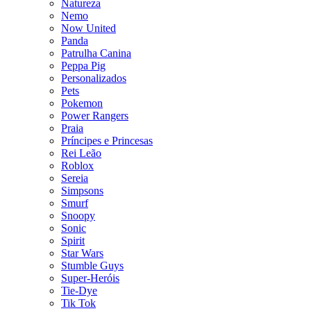
Natureza
Nemo
Now United
Panda
Patrulha Canina
Peppa Pig
Personalizados
Pets
Pokemon
Power Rangers
Praia
Príncipes e Princesas
Rei Leão
Roblox
Sereia
Simpsons
Smurf
Snoopy
Sonic
Spirit
Star Wars
Stumble Guys
Super-Heróis
Tie-Dye
Tik Tok