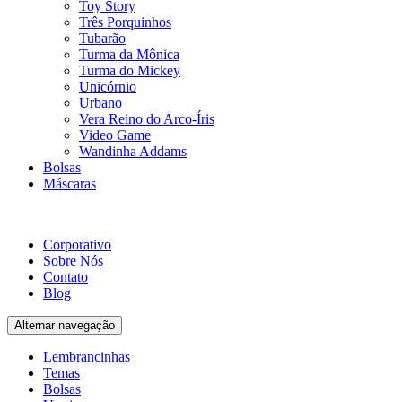
Toy Story
Três Porquinhos
Tubarão
Turma da Mônica
Turma do Mickey
Unicórnio
Urbano
Vera Reino do Arco-Íris
Video Game
Wandinha Addams
Bolsas
Máscaras
Corporativo
Sobre Nós
Contato
Blog
Alternar navegação
Lembrancinhas
Temas
Bolsas