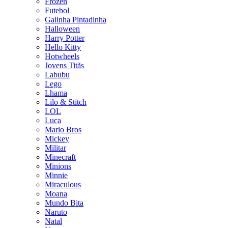
Frozen
Futebol
Galinha Pintadinha
Halloween
Harry Potter
Hello Kitty
Hotwheels
Jovens Titãs
Labubu
Lego
Lhama
Lilo & Stitch
LOL
Luca
Mario Bros
Mickey
Militar
Minecraft
Minions
Minnie
Miraculous
Moana
Mundo Bita
Naruto
Natal