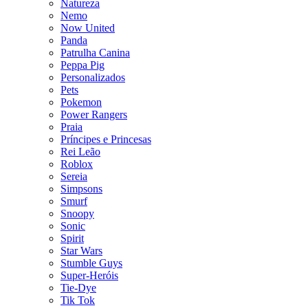
Natureza
Nemo
Now United
Panda
Patrulha Canina
Peppa Pig
Personalizados
Pets
Pokemon
Power Rangers
Praia
Príncipes e Princesas
Rei Leão
Roblox
Sereia
Simpsons
Smurf
Snoopy
Sonic
Spirit
Star Wars
Stumble Guys
Super-Heróis
Tie-Dye
Tik Tok