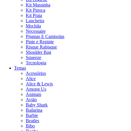
Kit Massinha
Kit Pipoca
Kit Praia
Lancheira
Mochila
Necessaire
Pijamas E Camisolas
Pinte e Repinte
Risque Rabisque
Shoulder Bag
Squeeze
Tecnologia
Temas
Acessórios
Alice
Alice & Lewis
Among Us
Animais
Avião
Baby Shark
Bailarina
Barbie
Beatles
Bibo