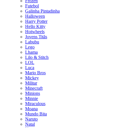
Frozen
Futebol
Galinha Pintadinha
Halloween
Harry Potter
Hello Kitty
Hotwheels
Jovens Titãs
Labubu
Lego
Lhama
Lilo & Stitch
LOL
Luca
Mario Bros
Mickey
Militar
Minecraft
Minions
Minnie
Miraculous
Moana
Mundo Bita
Naruto
Natal