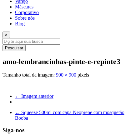
Varejo
Máscaras
Corporativo
Sobre nós
Blog
×
Pesquisar
amo-lembrancinhas-pinte-e-repinte3
Tamanho total da imagem:
900
×
900
pixels
← Imagem anterior
←
Squeeze 500ml com capa Neoprene com mosquetão
Booba
Siga-nos