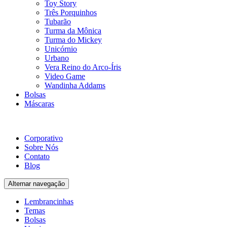
Toy Story
Três Porquinhos
Tubarão
Turma da Mônica
Turma do Mickey
Unicórnio
Urbano
Vera Reino do Arco-Íris
Video Game
Wandinha Addams
Bolsas
Máscaras
Corporativo
Sobre Nós
Contato
Blog
Alternar navegação
Lembrancinhas
Temas
Bolsas