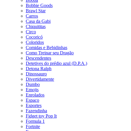
Booba
Bobbie Goods
Brawl Star
Carros
Casa da Gabi
Chiquititas
Circo
Cocoricó
Coloridos
Comidas e Bebidinhas
Como Treinar seu Dragão
Descendentes
Detetives do prédio azul (D.P.A.)
Detona Ralph
Dinossauro
Divertidamente
Dumbo
Emojis
Enrolados
Espaço
Esportes
Fazendinha
Fidget toy Pop It
Formula 1
Fortnite