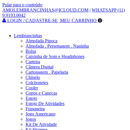
Pular para o conteúdo
AMOLEMBRANCINHAS@ICLOUD.COM
|
WHATSAPP (11)
9.9193.0042
LOGIN / CADASTRE-SE
MEU CARRINHO
0
Lembrancinhas
Almofada Pipoca
Almofada . Personagem . Naninha
Bolsa
Caixinha de Som e Headphones
Carteira
Câmera Digital
Cartonagem . Papelaria
Chinelo
Colchonetes
Cooler
Copos e Canecas
Estojo
Estojo De Atividades
Frasqueira
Jogo Americano
Jogos
Kit De Atividade
Kit Higiene