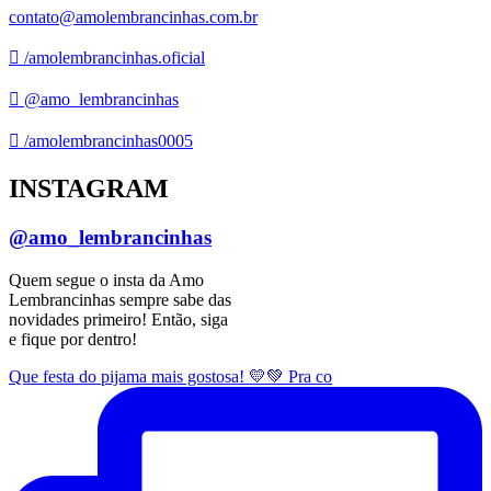
contato@amolembrancinhas.com.br
/amolembrancinhas.oficial
@amo_lembrancinhas
/amolembrancinhas0005
INSTAGRAM
@amo_lembrancinhas
Quem segue o insta da Amo
Lembrancinhas sempre sabe das
novidades primeiro! Então, siga
e fique por dentro!
Que festa do pijama mais gostosa! 💛💚 Pra co