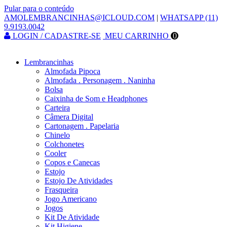
Pular para o conteúdo
AMOLEMBRANCINHAS@ICLOUD.COM
|
WHATSAPP (11)
9.9193.0042
LOGIN / CADASTRE-SE
MEU CARRINHO
0
Lembrancinhas
Almofada Pipoca
Almofada . Personagem . Naninha
Bolsa
Caixinha de Som e Headphones
Carteira
Câmera Digital
Cartonagem . Papelaria
Chinelo
Colchonetes
Cooler
Copos e Canecas
Estojo
Estojo De Atividades
Frasqueira
Jogo Americano
Jogos
Kit De Atividade
Kit Higiene