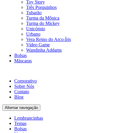
Toy Story
Três Porquinhos
Tubarão
Turma da Mônica
Turma do Mickey
Unicórnio
Urbano
Vera Reino do Arco-Íris
Video Game
Wandinha Addams
Bolsas
Máscaras
Corporativo
Sobre Nós
Contato
Blog
Alternar navegação
Lembrancinhas
Temas
Bolsas