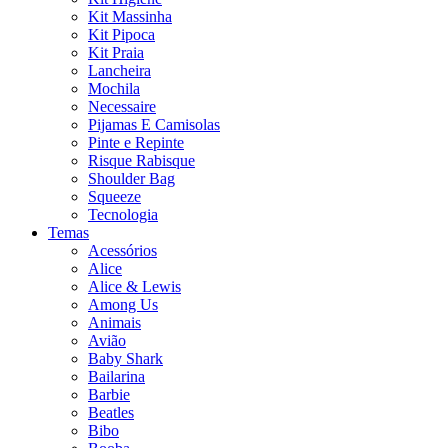
Kit Massinha
Kit Pipoca
Kit Praia
Lancheira
Mochila
Necessaire
Pijamas E Camisolas
Pinte e Repinte
Risque Rabisque
Shoulder Bag
Squeeze
Tecnologia
Temas
Acessórios
Alice
Alice & Lewis
Among Us
Animais
Avião
Baby Shark
Bailarina
Barbie
Beatles
Bibo