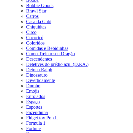
Booba
Bobbie Goods
Brawl Star
Carros
Casa da Gabi
Chiquititas
Circo
Cocoricó
Coloridos
Comidas e Bebidinhas
Como Treinar seu Dragão
Descendentes
Detetives do prédio azul (D.P.A.)
Detona Ralph
Dinossauro
Divertidamente
Dumbo
Emojis
Enrolados
Espaço
Esportes
Fazendinha
Fidget toy Pop It
Formula 1
Fortnite