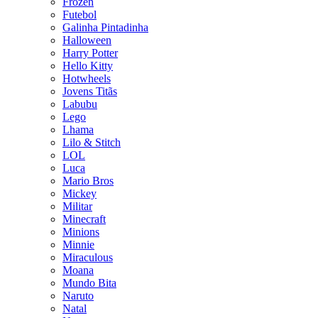
Frozen
Futebol
Galinha Pintadinha
Halloween
Harry Potter
Hello Kitty
Hotwheels
Jovens Titãs
Labubu
Lego
Lhama
Lilo & Stitch
LOL
Luca
Mario Bros
Mickey
Militar
Minecraft
Minions
Minnie
Miraculous
Moana
Mundo Bita
Naruto
Natal