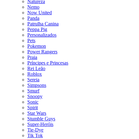
Natureza
Nemo
Now United
Panda
Patrulha Canina
Peppa Pig
Personalizados
Pets
Pokemon
Power Rangers
Praia
Príncipes e Princesas
Rei Leão
Roblox
Sereia
Simpsons
Smurf
Snoopy
Sonic
Spirit
Star Wars
Stumble Guys
Super-Heróis
Tie-Dye
Tik Tok