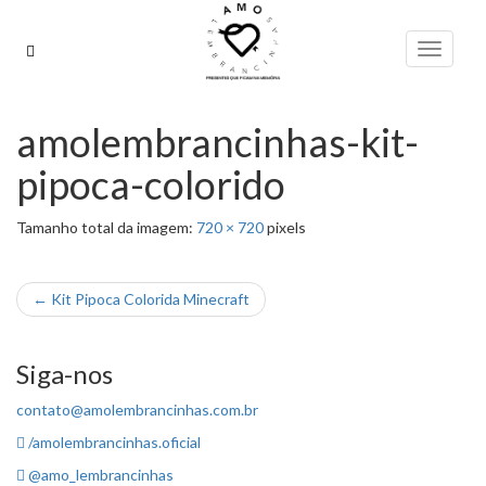
Pular
para
Alterna
o
conteúdo
amolembrancinhas-kit-
pipoca-colorido
Tamanho total da imagem:
720
×
720
pixels
←
Kit Pipoca Colorida Minecraft
Siga-nos
contato@amolembrancinhas.com.br
/amolembrancinhas.oficial
@amo_lembrancinhas