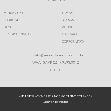
MINHA CONTA
TEMAS
SOBRE NÓS
BOLSAS
BLOG
VAREJO
LEMBRANCINHAS
MÁSCARAS
CORPORATIVO
contato@amolembrancinhas.com.br
WHATSAPP (11) 9.9193.0042
AMO LEMBRANCINHAS © 2020. TODOS OS DIREITOS RESERVADOS.
Desenvolvido por
mufasa