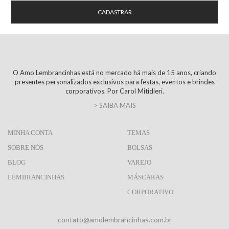
O Amo Lembrancinhas está no mercado há mais de 15 anos, criando
presentes personalizados exclusivos para festas, eventos e brindes
corporativos. Por Carol Mitidieri.
> SAIBA MAIS
MINHA CONTA
TEMAS
SOBRE NÓS
BOLSAS
BLOG
VAREJO
LEMBRANCINHAS
MÁSCARAS
CORPORATIVO
contato@amolembrancinhas.com.br