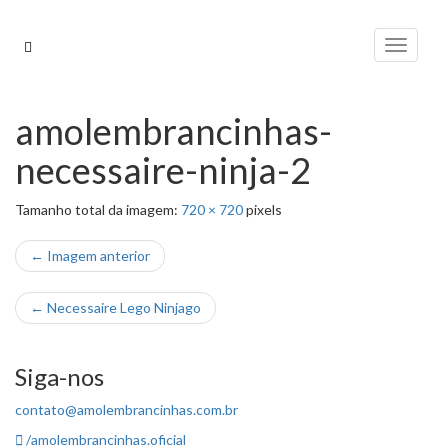
Pular
para
Alterna
o
conteúdo
amolembrancinhas-
necessaire-ninja-2
Tamanho total da imagem:
720
×
720
pixels
← Imagem anterior
←
Necessaire Lego Ninjago
Siga-nos
contato@amolembrancinhas.com.br
/amolembrancinhas.oficial