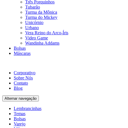
Três Porquinhos
Tubarão
Turma da Mônica
Turma do Mickey
Unicórnio
Urbano
Vera Reino do Arco-Íris
Video Game
Wandinha Addams
Bolsas
Máscaras
Corporativo
Sobre Nós
Contato
Blog
Alternar navegação
Lembrancinhas
Temas
Bolsas
Varejo