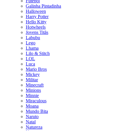
Futebol
Galinha Pintadinha
Halloween
Harry Potter
Hello Kitty
Hotwheels
Jovens Titãs
Labubu
Lego
Lhama
Lilo & Stitch
LOL
Luca
Mario Bros
Mickey
Militar
Minecraft
Minions
Minnie
Miraculous
Moana
Mundo Bita
Naruto
Natal
Natureza