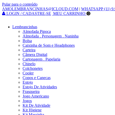
Pular para o conteúdo
AMOLEMBRANCINHAS@ICLOUD.COM
|
WHATSAPP (11) 9.
LOGIN / CADASTRE-SE
MEU CARRINHO
0
Lembrancinhas
Almofada Pipoca
Almofada . Personagem . Naninha
Bolsa
Caixinha de Som e Headphones
Carteira
Câmera Digital
Cartonagem . Papelaria
Chinelo
Colchonetes
Cooler
Copos e Canecas
Estojo
Estojo De Atividades
Frasqueira
Jogo Americano
Jogos
Kit De Atividade
Kit Higiene
Kit Massinha