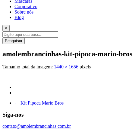
Máscaras
Corporativo
Sobre nós
Blog
×
Pesquisar
amolembrancinhas-kit-pipoca-mario-bros
Tamanho total da imagem:
1440
×
1656
pixels
←
Kit Pipoca Mario Bros
Siga-nos
contato@amolembrancinhas.com.br