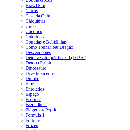
Bobbie Goods
Brawl Star
Carros
Casa da Gabi
Chiquititas
Circo
Cocoricó
Coloridos
Comidas e Bebidinhas
Como Treinar seu Dragão
Descendentes
Detetives do prédio azul (D.P.A.)
Detona Ralph
Dinossauro
Divertidamente
Dumbo
Emojis
Enrolados
Espaço
Esportes
Fazendinha
Fidget toy Pop It
Formula 1
Fortnite
Frozen