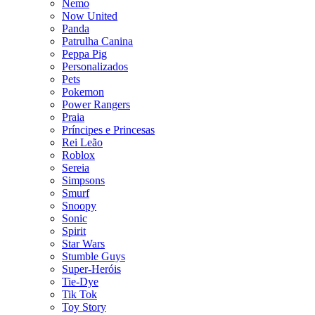
Nemo
Now United
Panda
Patrulha Canina
Peppa Pig
Personalizados
Pets
Pokemon
Power Rangers
Praia
Príncipes e Princesas
Rei Leão
Roblox
Sereia
Simpsons
Smurf
Snoopy
Sonic
Spirit
Star Wars
Stumble Guys
Super-Heróis
Tie-Dye
Tik Tok
Toy Story