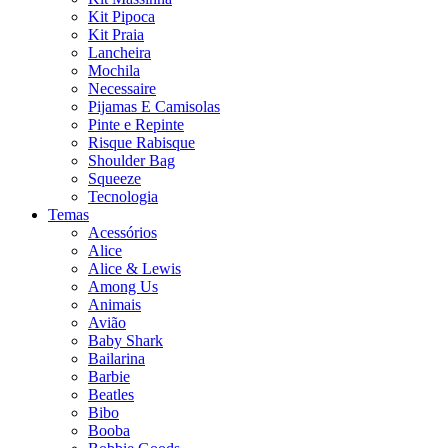
Kit Pipoca
Kit Praia
Lancheira
Mochila
Necessaire
Pijamas E Camisolas
Pinte e Repinte
Risque Rabisque
Shoulder Bag
Squeeze
Tecnologia
Temas
Acessórios
Alice
Alice & Lewis
Among Us
Animais
Avião
Baby Shark
Bailarina
Barbie
Beatles
Bibo
Booba