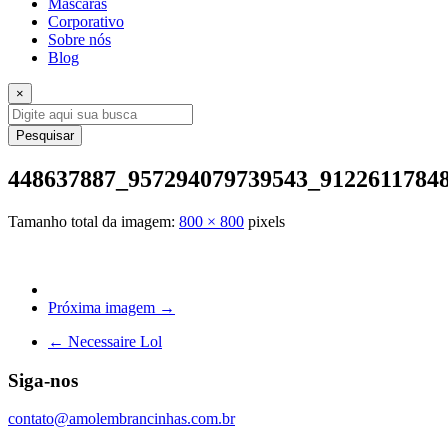
Máscaras
Corporativo
Sobre nós
Blog
×
Pesquisar
448637887_957294079739543_9122611784
Tamanho total da imagem:
800
×
800
pixels
Próxima imagem →
←
Necessaire Lol
Siga-nos
contato@amolembrancinhas.com.br