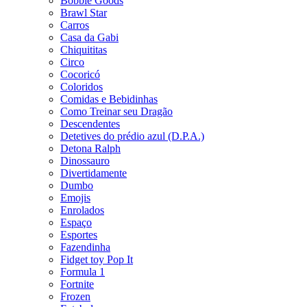
Bobbie Goods
Brawl Star
Carros
Casa da Gabi
Chiquititas
Circo
Cocoricó
Coloridos
Comidas e Bebidinhas
Como Treinar seu Dragão
Descendentes
Detetives do prédio azul (D.P.A.)
Detona Ralph
Dinossauro
Divertidamente
Dumbo
Emojis
Enrolados
Espaço
Esportes
Fazendinha
Fidget toy Pop It
Formula 1
Fortnite
Frozen