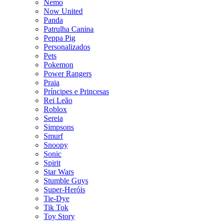
Nemo
Now United
Panda
Patrulha Canina
Peppa Pig
Personalizados
Pets
Pokemon
Power Rangers
Praia
Príncipes e Princesas
Rei Leão
Roblox
Sereia
Simpsons
Smurf
Snoopy
Sonic
Spirit
Star Wars
Stumble Guys
Super-Heróis
Tie-Dye
Tik Tok
Toy Story