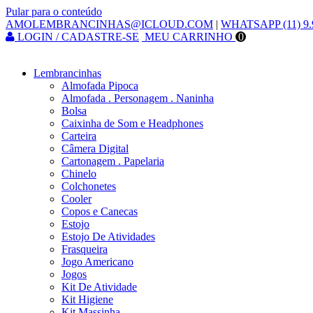
Pular para o conteúdo
AMOLEMBRANCINHAS@ICLOUD.COM
|
WHATSAPP (11) 9.
LOGIN / CADASTRE-SE
MEU CARRINHO
0
Lembrancinhas
Almofada Pipoca
Almofada . Personagem . Naninha
Bolsa
Caixinha de Som e Headphones
Carteira
Câmera Digital
Cartonagem . Papelaria
Chinelo
Colchonetes
Cooler
Copos e Canecas
Estojo
Estojo De Atividades
Frasqueira
Jogo Americano
Jogos
Kit De Atividade
Kit Higiene
Kit Massinha