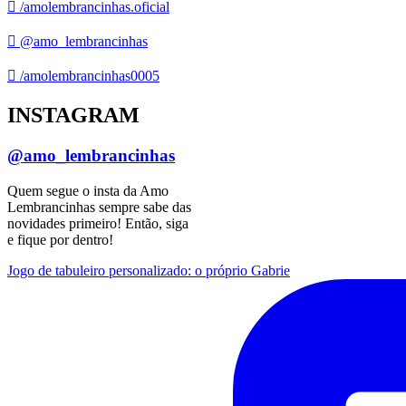
/amolembrancinhas.oficial
@amo_lembrancinhas
/amolembrancinhas0005
INSTAGRAM
@amo_lembrancinhas
Quem segue o insta da Amo
Lembrancinhas sempre sabe das
novidades primeiro! Então, siga
e fique por dentro!
Jogo de tabuleiro personalizado: o próprio Gabrie