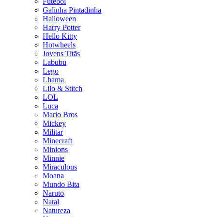
Futebol
Galinha Pintadinha
Halloween
Harry Potter
Hello Kitty
Hotwheels
Jovens Titãs
Labubu
Lego
Lhama
Lilo & Stitch
LOL
Luca
Mario Bros
Mickey
Militar
Minecraft
Minions
Minnie
Miraculous
Moana
Mundo Bita
Naruto
Natal
Natureza