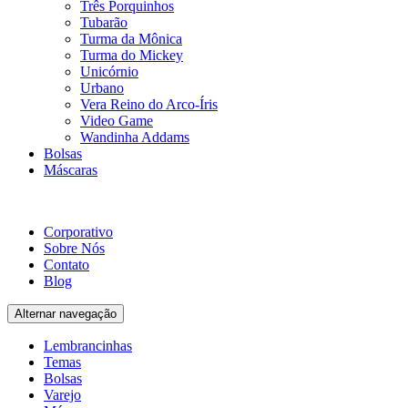
Três Porquinhos
Tubarão
Turma da Mônica
Turma do Mickey
Unicórnio
Urbano
Vera Reino do Arco-Íris
Video Game
Wandinha Addams
Bolsas
Máscaras
Corporativo
Sobre Nós
Contato
Blog
Alternar navegação
Lembrancinhas
Temas
Bolsas
Varejo