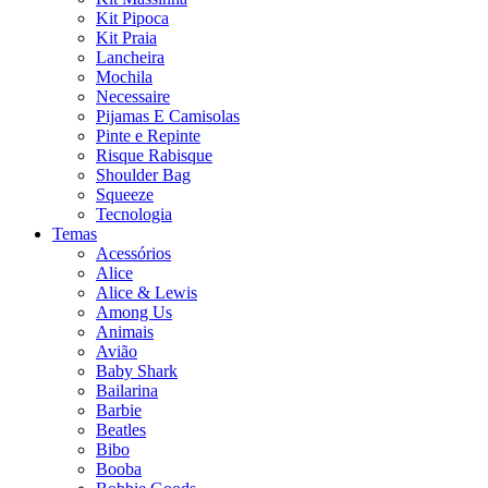
Kit Pipoca
Kit Praia
Lancheira
Mochila
Necessaire
Pijamas E Camisolas
Pinte e Repinte
Risque Rabisque
Shoulder Bag
Squeeze
Tecnologia
Temas
Acessórios
Alice
Alice & Lewis
Among Us
Animais
Avião
Baby Shark
Bailarina
Barbie
Beatles
Bibo
Booba