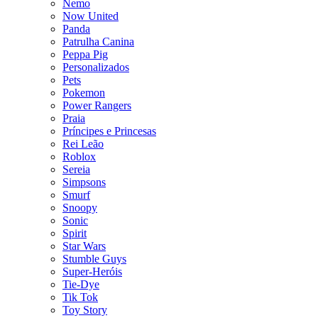
Nemo
Now United
Panda
Patrulha Canina
Peppa Pig
Personalizados
Pets
Pokemon
Power Rangers
Praia
Príncipes e Princesas
Rei Leão
Roblox
Sereia
Simpsons
Smurf
Snoopy
Sonic
Spirit
Star Wars
Stumble Guys
Super-Heróis
Tie-Dye
Tik Tok
Toy Story