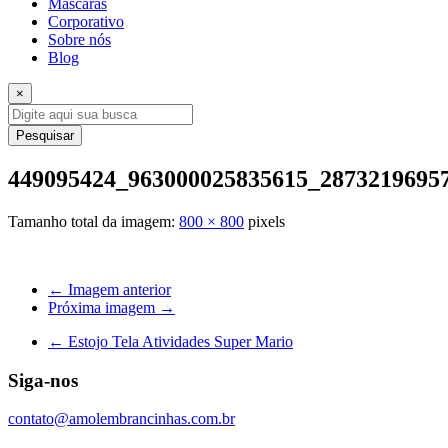
Máscaras
Corporativo
Sobre nós
Blog
×
Pesquisar
449095424_963000025835615_2873219695
Tamanho total da imagem:
800
×
800
pixels
← Imagem anterior
Próxima imagem →
←
Estojo Tela Atividades Super Mario
Siga-nos
contato@amolembrancinhas.com.br