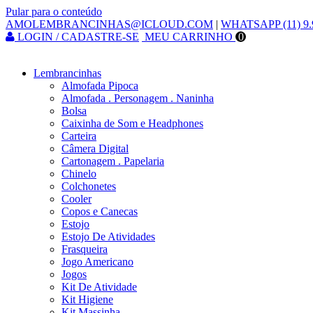
Pular para o conteúdo
AMOLEMBRANCINHAS@ICLOUD.COM
|
WHATSAPP (11) 9.
LOGIN / CADASTRE-SE
MEU CARRINHO
0
Lembrancinhas
Almofada Pipoca
Almofada . Personagem . Naninha
Bolsa
Caixinha de Som e Headphones
Carteira
Câmera Digital
Cartonagem . Papelaria
Chinelo
Colchonetes
Cooler
Copos e Canecas
Estojo
Estojo De Atividades
Frasqueira
Jogo Americano
Jogos
Kit De Atividade
Kit Higiene
Kit Massinha