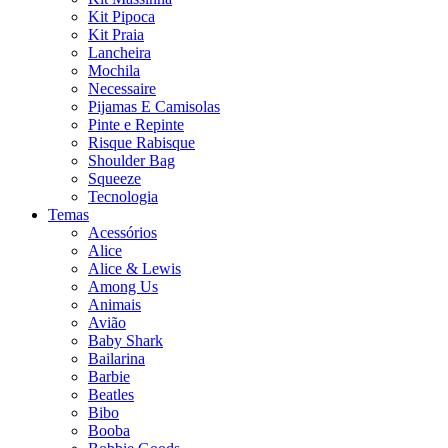
Kit Pipoca
Kit Praia
Lancheira
Mochila
Necessaire
Pijamas E Camisolas
Pinte e Repinte
Risque Rabisque
Shoulder Bag
Squeeze
Tecnologia
Temas
Acessórios
Alice
Alice & Lewis
Among Us
Animais
Avião
Baby Shark
Bailarina
Barbie
Beatles
Bibo
Booba