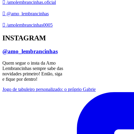
/amolembrancinhas.oficial
@amo_lembrancinhas
/amolembrancinhas0005
INSTAGRAM
@amo_lembrancinhas
Quem segue o insta da Amo
Lembrancinhas sempre sabe das
novidades primeiro! Então, siga
e fique por dentro!
Jogo de tabuleiro personalizado: o próprio Gabrie