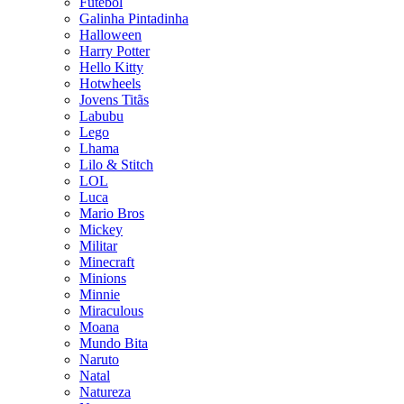
Futebol
Galinha Pintadinha
Halloween
Harry Potter
Hello Kitty
Hotwheels
Jovens Titãs
Labubu
Lego
Lhama
Lilo & Stitch
LOL
Luca
Mario Bros
Mickey
Militar
Minecraft
Minions
Minnie
Miraculous
Moana
Mundo Bita
Naruto
Natal
Natureza