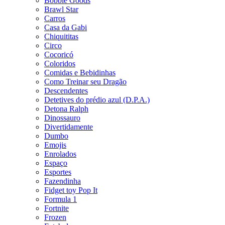
Bobbie Goods
Brawl Star
Carros
Casa da Gabi
Chiquititas
Circo
Cocoricó
Coloridos
Comidas e Bebidinhas
Como Treinar seu Dragão
Descendentes
Detetives do prédio azul (D.P.A.)
Detona Ralph
Dinossauro
Divertidamente
Dumbo
Emojis
Enrolados
Espaço
Esportes
Fazendinha
Fidget toy Pop It
Formula 1
Fortnite
Frozen