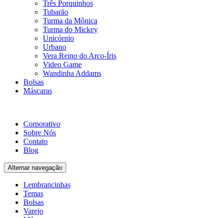
Três Porquinhos
Tubarão
Turma da Mônica
Turma do Mickey
Unicórnio
Urbano
Vera Reino do Arco-Íris
Video Game
Wandinha Addams
Bolsas
Máscaras
Corporativo
Sobre Nós
Contato
Blog
Alternar navegação
Lembrancinhas
Temas
Bolsas
Varejo