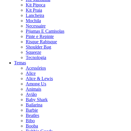
Kit Pipoca
Kit Praia
Lancheira
Mochila
Necessaire
Pijamas E Camisolas
Pinte e Repinte
Risque Rabisque
Shoulder Bag
Squeeze
Tecnologia
Temas
Acessórios
Alice
Alice & Lewis
Among Us
Animais
Avião
Baby Shark
Bailarina
Barbie
Beatles
Bibo
Booba