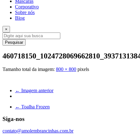
Máscaras
Corporativo
Sobre nós
Blog
×
Pesquisar
460718150_1024728069662810_393713138
Tamanho total da imagem:
800
×
800
pixels
← Imagem anterior
←
Toalha Frozen
Siga-nos
contato@amolembrancinhas.com.br