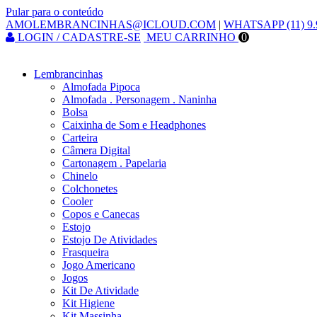
Pular para o conteúdo
AMOLEMBRANCINHAS@ICLOUD.COM
|
WHATSAPP (11) 9.
LOGIN / CADASTRE-SE
MEU CARRINHO
0
Lembrancinhas
Almofada Pipoca
Almofada . Personagem . Naninha
Bolsa
Caixinha de Som e Headphones
Carteira
Câmera Digital
Cartonagem . Papelaria
Chinelo
Colchonetes
Cooler
Copos e Canecas
Estojo
Estojo De Atividades
Frasqueira
Jogo Americano
Jogos
Kit De Atividade
Kit Higiene
Kit Massinha