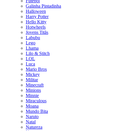
Futebol
Galinha Pintadinha
Halloween
Harry Potter
Hello Kitty
Hotwheels
Jovens Titãs
Labubu
Lego
Lhama
Lilo & Stitch
LOL
Luca
Mario Bros
Mickey
Militar
Minecraft
Minions
Minnie
Miraculous
Moana
Mundo Bita
Naruto
Natal
Natureza