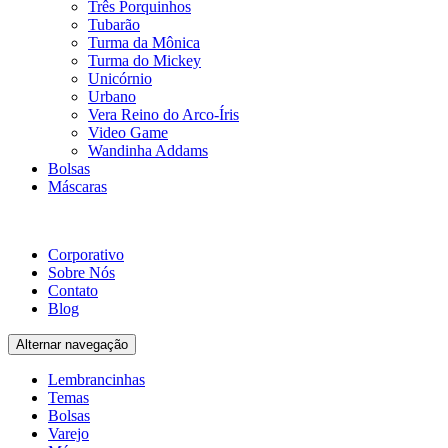
Três Porquinhos
Tubarão
Turma da Mônica
Turma do Mickey
Unicórnio
Urbano
Vera Reino do Arco-Íris
Video Game
Wandinha Addams
Bolsas
Máscaras
Corporativo
Sobre Nós
Contato
Blog
Alternar navegação
Lembrancinhas
Temas
Bolsas
Varejo