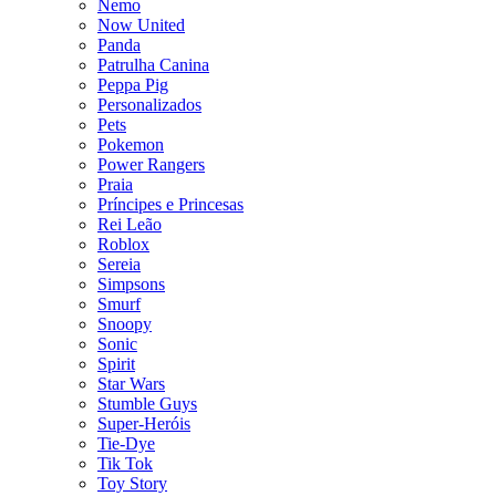
Nemo
Now United
Panda
Patrulha Canina
Peppa Pig
Personalizados
Pets
Pokemon
Power Rangers
Praia
Príncipes e Princesas
Rei Leão
Roblox
Sereia
Simpsons
Smurf
Snoopy
Sonic
Spirit
Star Wars
Stumble Guys
Super-Heróis
Tie-Dye
Tik Tok
Toy Story