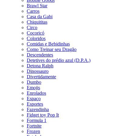
Bobbie Goods
Brawl Star
Carros
Casa da Gabi
Chiquititas
Circo
Cocoricó
Coloridos
Comidas e Bebidinhas
Como Treinar seu Dragão
Descendentes
Detetives do prédio azul (D.P.A.)
Detona Ralph
Dinossauro
Divertidamente
Dumbo
Emojis
Enrolados
Espaço
Esportes
Fazendinha
Fidget toy Pop It
Formula 1
Fortnite
Frozen