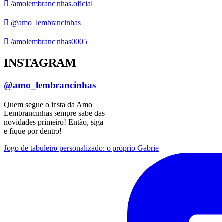
/amolembrancinhas.oficial
@amo_lembrancinhas
/amolembrancinhas0005
INSTAGRAM
@amo_lembrancinhas
Quem segue o insta da Amo
Lembrancinhas sempre sabe das
novidades primeiro! Então, siga
e fique por dentro!
Jogo de tabuleiro personalizado: o próprio Gabrie