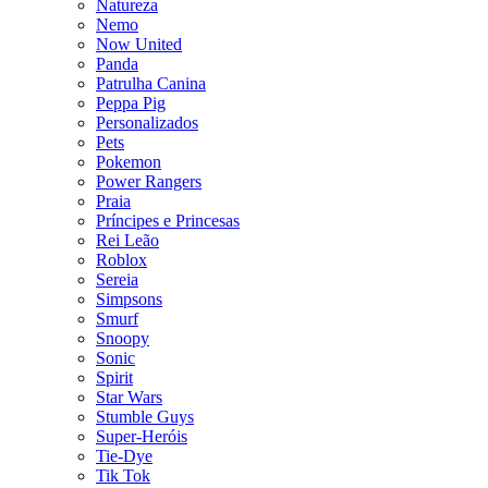
Natureza
Nemo
Now United
Panda
Patrulha Canina
Peppa Pig
Personalizados
Pets
Pokemon
Power Rangers
Praia
Príncipes e Princesas
Rei Leão
Roblox
Sereia
Simpsons
Smurf
Snoopy
Sonic
Spirit
Star Wars
Stumble Guys
Super-Heróis
Tie-Dye
Tik Tok