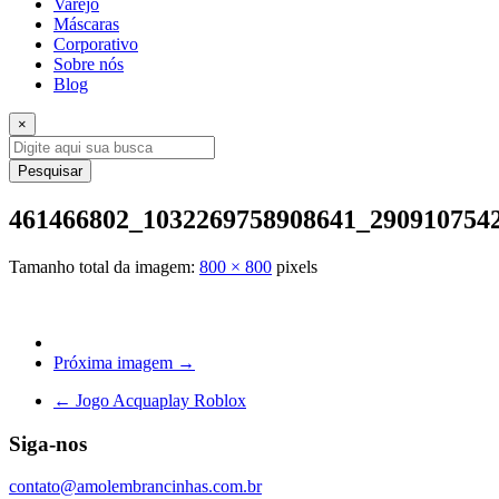
Varejo
Máscaras
Corporativo
Sobre nós
Blog
×
Pesquisar
461466802_1032269758908641_290910754
Tamanho total da imagem:
800
×
800
pixels
Próxima imagem →
←
Jogo Acquaplay Roblox
Siga-nos
contato@amolembrancinhas.com.br