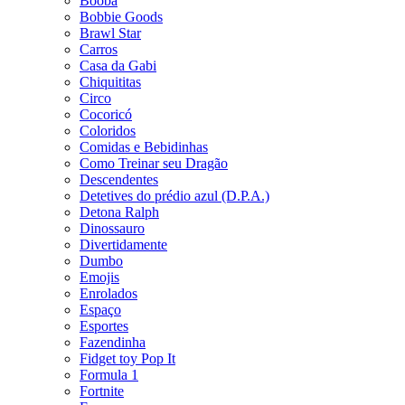
Booba
Bobbie Goods
Brawl Star
Carros
Casa da Gabi
Chiquititas
Circo
Cocoricó
Coloridos
Comidas e Bebidinhas
Como Treinar seu Dragão
Descendentes
Detetives do prédio azul (D.P.A.)
Detona Ralph
Dinossauro
Divertidamente
Dumbo
Emojis
Enrolados
Espaço
Esportes
Fazendinha
Fidget toy Pop It
Formula 1
Fortnite