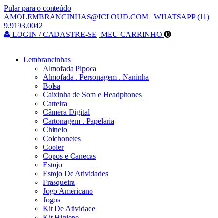
Pular para o conteúdo
AMOLEMBRANCINHAS@ICLOUD.COM
|
WHATSAPP (11)
9.9193.0042
LOGIN / CADASTRE-SE
MEU CARRINHO
0
Lembrancinhas
Almofada Pipoca
Almofada . Personagem . Naninha
Bolsa
Caixinha de Som e Headphones
Carteira
Câmera Digital
Cartonagem . Papelaria
Chinelo
Colchonetes
Cooler
Copos e Canecas
Estojo
Estojo De Atividades
Frasqueira
Jogo Americano
Jogos
Kit De Atividade
Kit Higiene