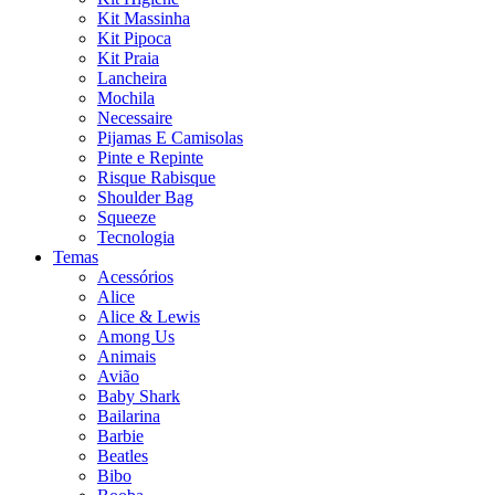
Kit Massinha
Kit Pipoca
Kit Praia
Lancheira
Mochila
Necessaire
Pijamas E Camisolas
Pinte e Repinte
Risque Rabisque
Shoulder Bag
Squeeze
Tecnologia
Temas
Acessórios
Alice
Alice & Lewis
Among Us
Animais
Avião
Baby Shark
Bailarina
Barbie
Beatles
Bibo