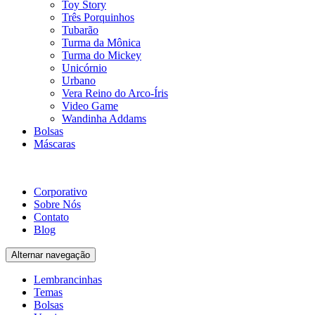
Toy Story
Três Porquinhos
Tubarão
Turma da Mônica
Turma do Mickey
Unicórnio
Urbano
Vera Reino do Arco-Íris
Video Game
Wandinha Addams
Bolsas
Máscaras
Corporativo
Sobre Nós
Contato
Blog
Alternar navegação
Lembrancinhas
Temas
Bolsas