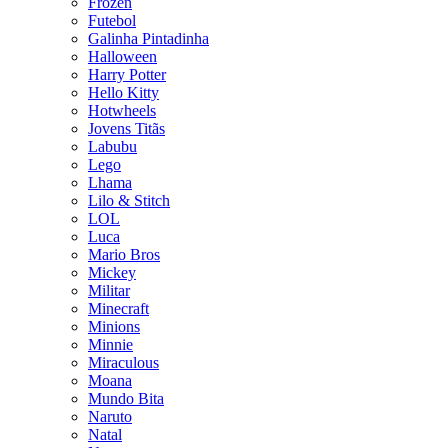
Frozen
Futebol
Galinha Pintadinha
Halloween
Harry Potter
Hello Kitty
Hotwheels
Jovens Titãs
Labubu
Lego
Lhama
Lilo & Stitch
LOL
Luca
Mario Bros
Mickey
Militar
Minecraft
Minions
Minnie
Miraculous
Moana
Mundo Bita
Naruto
Natal