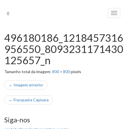
Pular
para
Alterna
o
conteúdo
496180186_1218457316
956550_8093231171430
125657_n
Tamanho total da imagem:
800
×
800
pixels
← Imagem anterior
←
Frasqueira Capivara
Siga-nos