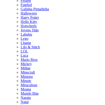
Frozen
Futebol
Galinha Pintadinha
Halloween
Harry Potter
Hello Kitty
Hotwheels
Jovens Titãs
Labubu
Lego
Lhama
Lilo & Stitch
LOL
Luca
Mario Bros
Mickey
Militar
Minecraft
Minions
Minnie
Miraculous
Moana
Mundo Bita
Naruto
Natal