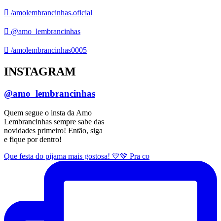
/amolembrancinhas.oficial
@amo_lembrancinhas
/amolembrancinhas0005
INSTAGRAM
@amo_lembrancinhas
Quem segue o insta da Amo
Lembrancinhas sempre sabe das
novidades primeiro! Então, siga
e fique por dentro!
Que festa do pijama mais gostosa! 💛💚 Pra co