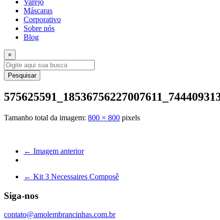
Varejo
Máscaras
Corporativo
Sobre nós
Blog
×
Pesquisar
575625591_18536756227007611_74440931
Tamanho total da imagem:
800
×
800
pixels
← Imagem anterior
←
Kit 3 Necessaires Composê
Siga-nos
contato@amolembrancinhas.com.br