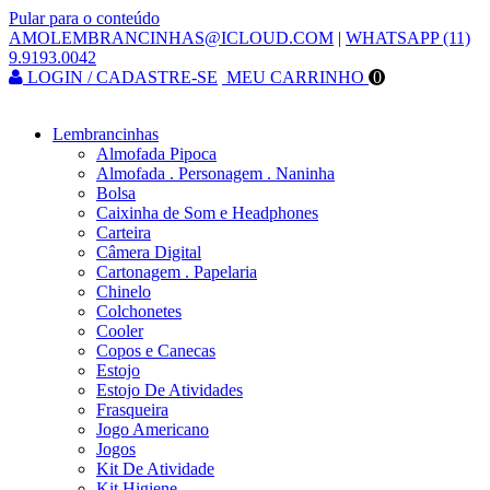
Pular para o conteúdo
AMOLEMBRANCINHAS@ICLOUD.COM
|
WHATSAPP (11)
9.9193.0042
LOGIN / CADASTRE-SE
MEU CARRINHO
0
Lembrancinhas
Almofada Pipoca
Almofada . Personagem . Naninha
Bolsa
Caixinha de Som e Headphones
Carteira
Câmera Digital
Cartonagem . Papelaria
Chinelo
Colchonetes
Cooler
Copos e Canecas
Estojo
Estojo De Atividades
Frasqueira
Jogo Americano
Jogos
Kit De Atividade
Kit Higiene