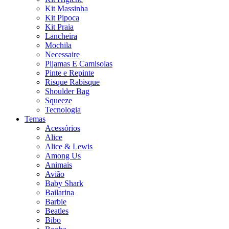
Kit Massinha
Kit Pipoca
Kit Praia
Lancheira
Mochila
Necessaire
Pijamas E Camisolas
Pinte e Repinte
Risque Rabisque
Shoulder Bag
Squeeze
Tecnologia
Temas
Acessórios
Alice
Alice & Lewis
Among Us
Animais
Avião
Baby Shark
Bailarina
Barbie
Beatles
Bibo