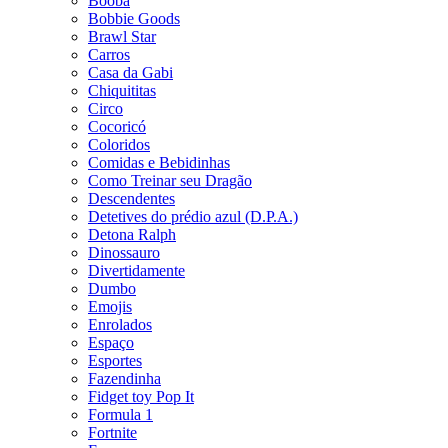
Booba
Bobbie Goods
Brawl Star
Carros
Casa da Gabi
Chiquititas
Circo
Cocoricó
Coloridos
Comidas e Bebidinhas
Como Treinar seu Dragão
Descendentes
Detetives do prédio azul (D.P.A.)
Detona Ralph
Dinossauro
Divertidamente
Dumbo
Emojis
Enrolados
Espaço
Esportes
Fazendinha
Fidget toy Pop It
Formula 1
Fortnite