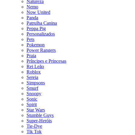
Natureza
Nemo
Now United
Panda
Patrulha Canina
Peppa Pig
Personalizados
Pets
Pokemon
Power Rangers
Praia
Príncipes e Princesas
Rei Leão
Roblox
Sereia
Simpsons
Smurf
Snoopy
Sonic
Spirit
Star Wars
Stumble Guys
Super-Heróis
Tie-Dye
Tik Tok