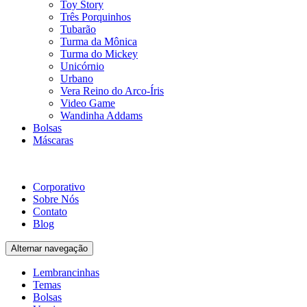
Toy Story
Três Porquinhos
Tubarão
Turma da Mônica
Turma do Mickey
Unicórnio
Urbano
Vera Reino do Arco-Íris
Video Game
Wandinha Addams
Bolsas
Máscaras
Corporativo
Sobre Nós
Contato
Blog
Alternar navegação
Lembrancinhas
Temas
Bolsas