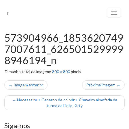
Pular
para
Alterna
o
conteúdo
573904966_1853620749
7007611_626501529999
8946194_n
Tamanho total da imagem:
800
×
800
pixels
← Imagem anterior
Próxima imagem →
←
Necessaire + Caderno de colorir + Chaveiro almofada da
turma da Hello Kitty
Siga-nos