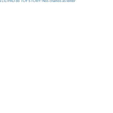
a LILIPAD do TOY STORY! Nós criamos as lembr