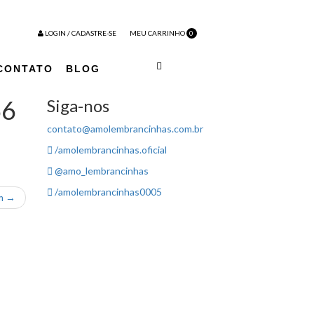
LOGIN / CADASTRE-SE
MEU CARRINHO
0
CONTATO
BLOG
66
Siga-nos
contato@amolembrancinhas.com.br
/amolembrancinhas.oficial
@amo_lembrancinhas
/amolembrancinhas0005
em →