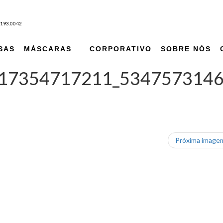
9193.0042
SAS
MÁSCARAS
CORPORATIVO
SOBRE NÓS
17354717211_534757314
Próxima imag