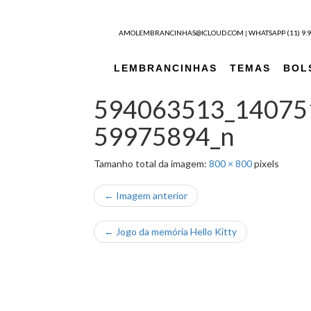
Pular para o conteúdo
AMOLEMBRANCINHAS@ICLOUD.COM
|
WHATSAPP (11) 9.
LEMBRANCINHAS
TEMAS
BOL
594063513_14075
59975894_n
Tamanho total da imagem:
800
×
800
pixels
← Imagem anterior
←
Jogo da memória Hello Kitty