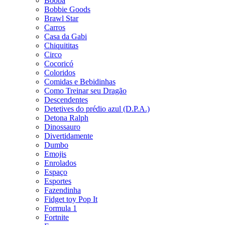
Booba
Bobbie Goods
Brawl Star
Carros
Casa da Gabi
Chiquititas
Circo
Cocoricó
Coloridos
Comidas e Bebidinhas
Como Treinar seu Dragão
Descendentes
Detetives do prédio azul (D.P.A.)
Detona Ralph
Dinossauro
Divertidamente
Dumbo
Emojis
Enrolados
Espaço
Esportes
Fazendinha
Fidget toy Pop It
Formula 1
Fortnite