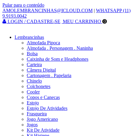
Pular para o conteúdo
AMOLEMBRANCINHAS@ICLOUD.COM
|
WHATSAPP (11)
9.9193.0042
LOGIN / CADASTRE-SE
MEU CARRINHO
0
Lembrancinhas
Almofada Pipoca
Almofada . Personagem . Naninha
Bolsa
Caixinha de Som e Headphones
Carteira
Câmera Digital
Cartonagem . Papelaria
Chinelo
Colchonetes
Cooler
Copos e Canecas
Estojo
Estojo De Atividades
Frasqueira
Jogo Americano
Jogos
Kit De Atividade
Kit Higiene