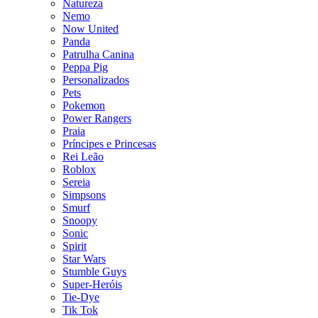
Natureza
Nemo
Now United
Panda
Patrulha Canina
Peppa Pig
Personalizados
Pets
Pokemon
Power Rangers
Praia
Príncipes e Princesas
Rei Leão
Roblox
Sereia
Simpsons
Smurf
Snoopy
Sonic
Spirit
Star Wars
Stumble Guys
Super-Heróis
Tie-Dye
Tik Tok