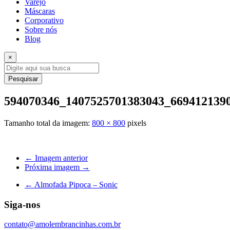
Varejo
Máscaras
Corporativo
Sobre nós
Blog
×
Pesquisar
594070346_1407525701383043_669412139
Tamanho total da imagem:
800
×
800
pixels
← Imagem anterior
Próxima imagem →
←
Almofada Pipoca – Sonic
Siga-nos
contato@amolembrancinhas.com.br