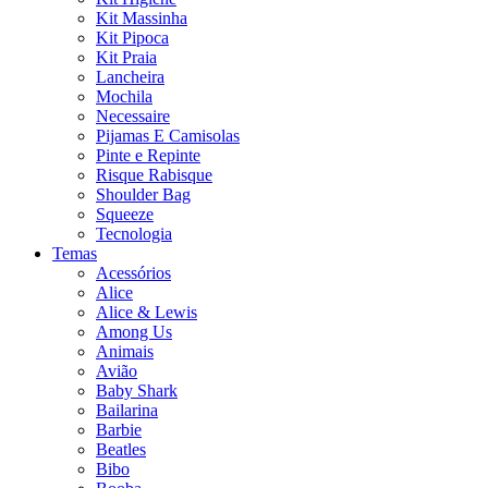
Kit Massinha
Kit Pipoca
Kit Praia
Lancheira
Mochila
Necessaire
Pijamas E Camisolas
Pinte e Repinte
Risque Rabisque
Shoulder Bag
Squeeze
Tecnologia
Temas
Acessórios
Alice
Alice & Lewis
Among Us
Animais
Avião
Baby Shark
Bailarina
Barbie
Beatles
Bibo