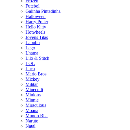
Frozen
Futebol
Galinha Pintadinha
Halloween
Harry Potter
Hello Kitty
Hotwheels
Jovens Titãs
Labubu
Lego
Lhama
Lilo & Stitch
LOL
Luca
Mario Bros
Mickey
Militar
Minecraft
Minions
Minnie
Miraculous
Moana
Mundo Bita
Naruto
Natal