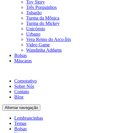
Toy Story
Três Porquinhos
Tubarão
Turma da Mônica
Turma do Mickey
Unicórnio
Urbano
Vera Reino do Arco-Íris
Video Game
Wandinha Addams
Bolsas
Máscaras
Corporativo
Sobre Nós
Contato
Blog
Alternar navegação
Lembrancinhas
Temas
Bolsas