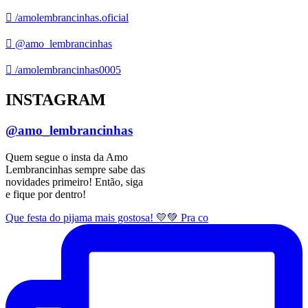
/amolembrancinhas.oficial
@amo_lembrancinhas
/amolembrancinhas0005
INSTAGRAM
@amo_lembrancinhas
Quem segue o insta da Amo
Lembrancinhas sempre sabe das
novidades primeiro! Então, siga
e fique por dentro!
Que festa do pijama mais gostosa! 💛💚 Pra co