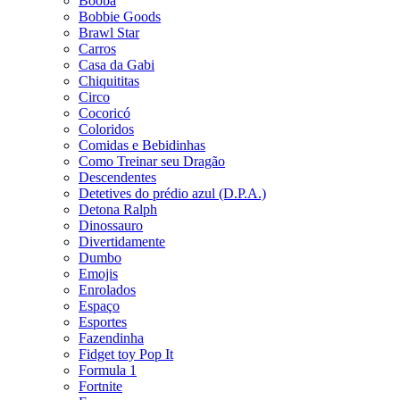
Booba
Bobbie Goods
Brawl Star
Carros
Casa da Gabi
Chiquititas
Circo
Cocoricó
Coloridos
Comidas e Bebidinhas
Como Treinar seu Dragão
Descendentes
Detetives do prédio azul (D.P.A.)
Detona Ralph
Dinossauro
Divertidamente
Dumbo
Emojis
Enrolados
Espaço
Esportes
Fazendinha
Fidget toy Pop It
Formula 1
Fortnite