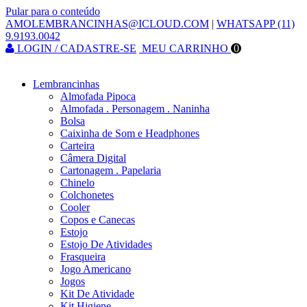
Pular para o conteúdo
AMOLEMBRANCINHAS@ICLOUD.COM
|
WHATSAPP (11)
9.9193.0042
LOGIN / CADASTRE-SE
MEU CARRINHO
0
Lembrancinhas
Almofada Pipoca
Almofada . Personagem . Naninha
Bolsa
Caixinha de Som e Headphones
Carteira
Câmera Digital
Cartonagem . Papelaria
Chinelo
Colchonetes
Cooler
Copos e Canecas
Estojo
Estojo De Atividades
Frasqueira
Jogo Americano
Jogos
Kit De Atividade
Kit Higiene