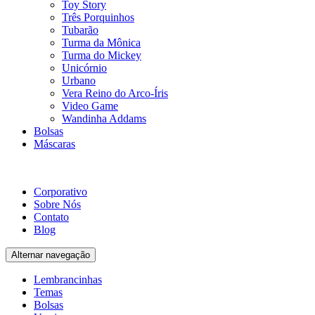
Toy Story
Três Porquinhos
Tubarão
Turma da Mônica
Turma do Mickey
Unicórnio
Urbano
Vera Reino do Arco-Íris
Video Game
Wandinha Addams
Bolsas
Máscaras
Corporativo
Sobre Nós
Contato
Blog
Alternar navegação
Lembrancinhas
Temas
Bolsas