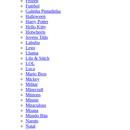
Frozen
Futebol
Galinha Pintadinha
Halloween
Harry Potter
Hello Kitty
Hotwheels
Jovens Titãs
Labubu
Lego
Lhama
Lilo & Stitch
LOL
Luca
Mario Bros
Mickey
Militar
Minecraft
Minions
Minnie
Miraculous
Moana
Mundo Bita
Naruto
Natal