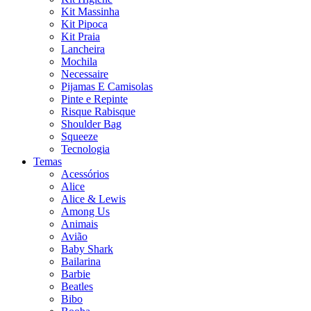
Kit Massinha
Kit Pipoca
Kit Praia
Lancheira
Mochila
Necessaire
Pijamas E Camisolas
Pinte e Repinte
Risque Rabisque
Shoulder Bag
Squeeze
Tecnologia
Temas
Acessórios
Alice
Alice & Lewis
Among Us
Animais
Avião
Baby Shark
Bailarina
Barbie
Beatles
Bibo