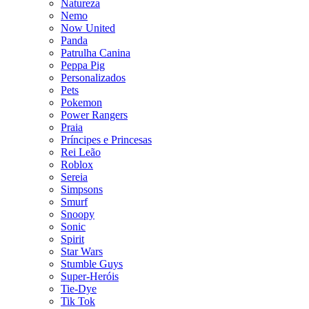
Natureza
Nemo
Now United
Panda
Patrulha Canina
Peppa Pig
Personalizados
Pets
Pokemon
Power Rangers
Praia
Príncipes e Princesas
Rei Leão
Roblox
Sereia
Simpsons
Smurf
Snoopy
Sonic
Spirit
Star Wars
Stumble Guys
Super-Heróis
Tie-Dye
Tik Tok