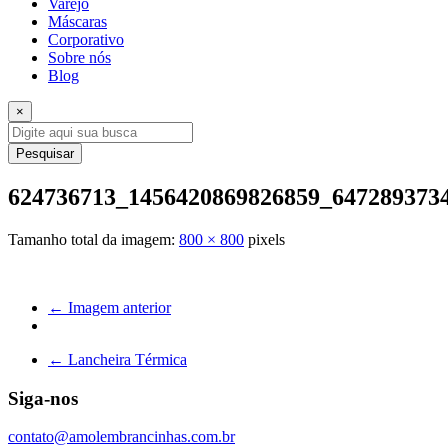
Varejo
Máscaras
Corporativo
Sobre nós
Blog
×
Pesquisar
624736713_1456420869826859_647289373
Tamanho total da imagem:
800
×
800
pixels
← Imagem anterior
←
Lancheira Térmica
Siga-nos
contato@amolembrancinhas.com.br