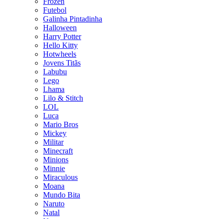
Frozen
Futebol
Galinha Pintadinha
Halloween
Harry Potter
Hello Kitty
Hotwheels
Jovens Titãs
Labubu
Lego
Lhama
Lilo & Stitch
LOL
Luca
Mario Bros
Mickey
Militar
Minecraft
Minions
Minnie
Miraculous
Moana
Mundo Bita
Naruto
Natal