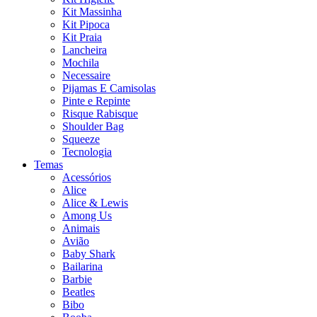
Kit Massinha
Kit Pipoca
Kit Praia
Lancheira
Mochila
Necessaire
Pijamas E Camisolas
Pinte e Repinte
Risque Rabisque
Shoulder Bag
Squeeze
Tecnologia
Temas
Acessórios
Alice
Alice & Lewis
Among Us
Animais
Avião
Baby Shark
Bailarina
Barbie
Beatles
Bibo