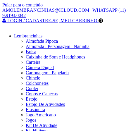
Pular para o conteúdo
AMOLEMBRANCINHAS@ICLOUD.COM
|
WHATSAPP (11)
9.9193.0042
LOGIN / CADASTRE-SE
MEU CARRINHO
0
Lembrancinhas
Almofada Pipoca
Almofada . Personagem . Naninha
Bolsa
Caixinha de Som e Headphones
Carteira
Câmera Digital
Cartonagem . Papelaria
Chinelo
Colchonetes
Cooler
Copos e Canecas
Estojo
Estojo De Atividades
Frasqueira
Jogo Americano
Jogos
Kit De Atividade
Kit Higiene