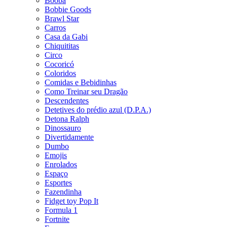
Booba
Bobbie Goods
Brawl Star
Carros
Casa da Gabi
Chiquititas
Circo
Cocoricó
Coloridos
Comidas e Bebidinhas
Como Treinar seu Dragão
Descendentes
Detetives do prédio azul (D.P.A.)
Detona Ralph
Dinossauro
Divertidamente
Dumbo
Emojis
Enrolados
Espaço
Esportes
Fazendinha
Fidget toy Pop It
Formula 1
Fortnite