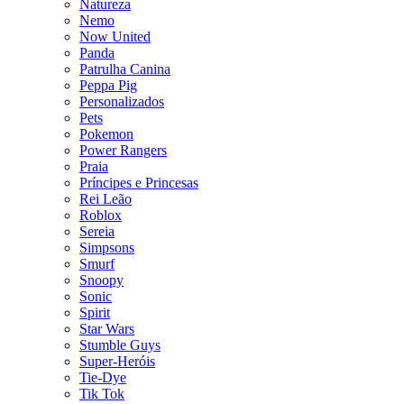
Natureza
Nemo
Now United
Panda
Patrulha Canina
Peppa Pig
Personalizados
Pets
Pokemon
Power Rangers
Praia
Príncipes e Princesas
Rei Leão
Roblox
Sereia
Simpsons
Smurf
Snoopy
Sonic
Spirit
Star Wars
Stumble Guys
Super-Heróis
Tie-Dye
Tik Tok