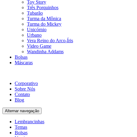
Toy Story
Três Porquinhos
Tubarão
Turma da Mônica
Turma do Mickey
Unicórnio
Urbano
Vera Reino do Arco-Íris
Video Game
Wandinha Addams
Bolsas
Máscaras
Corporativo
Sobre Nós
Contato
Blog
Alternar navegação
Lembrancinhas
Temas
Bolsas