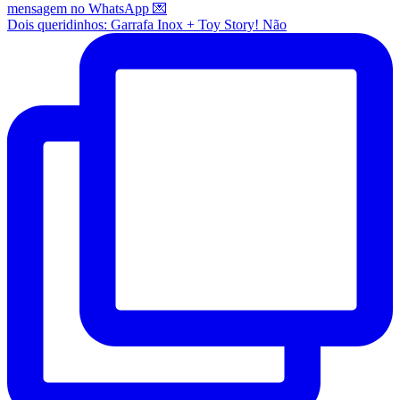
Dois queridinhos: Garrafa Inox + Toy Story! Não