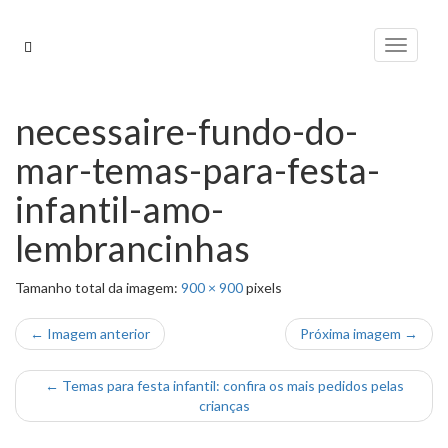
Pular
para
Alterna
o
conteúdo
necessaire-fundo-do-
mar-temas-para-festa-
infantil-amo-
lembrancinhas
Tamanho total da imagem:
900
×
900
pixels
← Imagem anterior
Próxima imagem →
←
Temas para festa infantil: confira os mais pedidos pelas
crianças