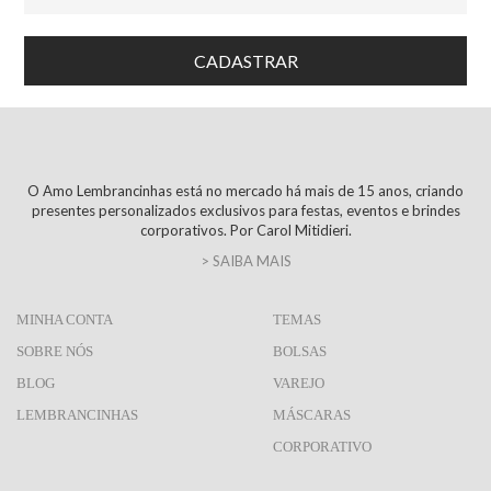
O Amo Lembrancinhas está no mercado há mais de 15 anos, criando
presentes personalizados exclusivos para festas, eventos e brindes
corporativos. Por Carol Mitidieri.
> SAIBA MAIS
MINHA CONTA
TEMAS
SOBRE NÓS
BOLSAS
BLOG
VAREJO
LEMBRANCINHAS
MÁSCARAS
CORPORATIVO