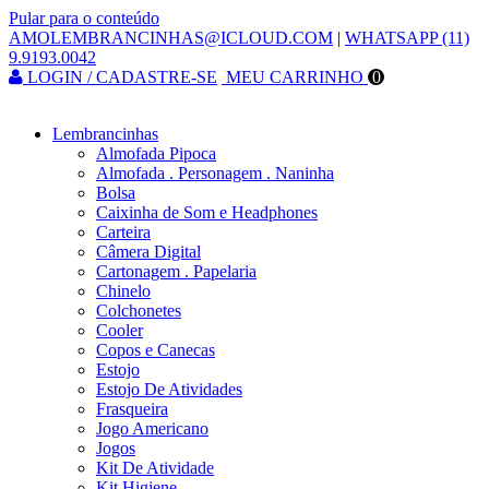
Pular para o conteúdo
AMOLEMBRANCINHAS@ICLOUD.COM
|
WHATSAPP (11)
9.9193.0042
LOGIN / CADASTRE-SE
MEU CARRINHO
0
Lembrancinhas
Almofada Pipoca
Almofada . Personagem . Naninha
Bolsa
Caixinha de Som e Headphones
Carteira
Câmera Digital
Cartonagem . Papelaria
Chinelo
Colchonetes
Cooler
Copos e Canecas
Estojo
Estojo De Atividades
Frasqueira
Jogo Americano
Jogos
Kit De Atividade
Kit Higiene