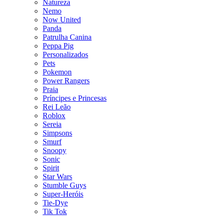
Natureza
Nemo
Now United
Panda
Patrulha Canina
Peppa Pig
Personalizados
Pets
Pokemon
Power Rangers
Praia
Príncipes e Princesas
Rei Leão
Roblox
Sereia
Simpsons
Smurf
Snoopy
Sonic
Spirit
Star Wars
Stumble Guys
Super-Heróis
Tie-Dye
Tik Tok