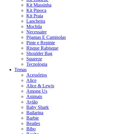
Kit Massinha
Kit Pipoca
Kit Praia
Lancheira
Mochila
Necessaire
Pijamas E Camisolas
Pinte e Repinte
Risque Rabisque
Shoulder Bag
Squeeze
Tecnologia
Temas
Acessórios
Alice
Alice & Lewis
Among Us
Animais
Avião
Baby Shark
Bailarina
Barbie
Beatles
Bibo