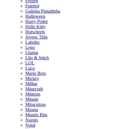
Frozen
Futebol
Galinha Pintadinha
Halloween
Harry Potter
Hello Kitty
Hotwheels
Jovens Titãs
Labubu
Lego
Lhama
Lilo & Stitch
LOL
Luca
Mario Bros
Mickey
Militar
Minecraft
Minions
Minnie
Miraculous
Moana
Mundo Bita
Naruto
Natal