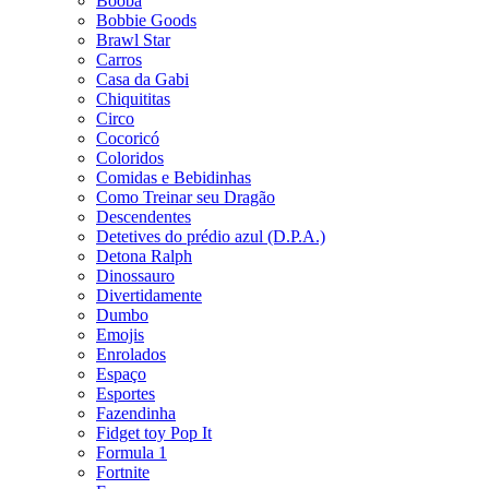
Booba
Bobbie Goods
Brawl Star
Carros
Casa da Gabi
Chiquititas
Circo
Cocoricó
Coloridos
Comidas e Bebidinhas
Como Treinar seu Dragão
Descendentes
Detetives do prédio azul (D.P.A.)
Detona Ralph
Dinossauro
Divertidamente
Dumbo
Emojis
Enrolados
Espaço
Esportes
Fazendinha
Fidget toy Pop It
Formula 1
Fortnite