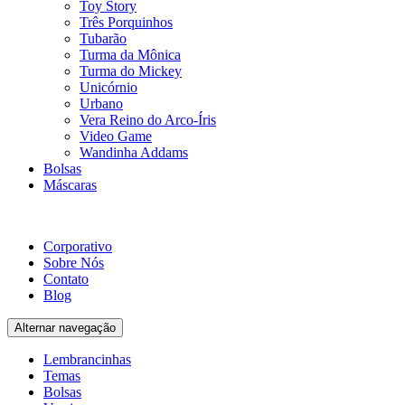
Toy Story
Três Porquinhos
Tubarão
Turma da Mônica
Turma do Mickey
Unicórnio
Urbano
Vera Reino do Arco-Íris
Video Game
Wandinha Addams
Bolsas
Máscaras
Corporativo
Sobre Nós
Contato
Blog
Alternar navegação
Lembrancinhas
Temas
Bolsas