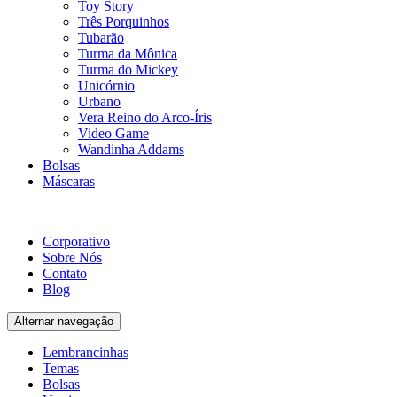
Toy Story
Três Porquinhos
Tubarão
Turma da Mônica
Turma do Mickey
Unicórnio
Urbano
Vera Reino do Arco-Íris
Video Game
Wandinha Addams
Bolsas
Máscaras
Corporativo
Sobre Nós
Contato
Blog
Alternar navegação
Lembrancinhas
Temas
Bolsas