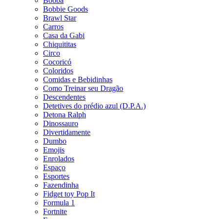
Booba
Bobbie Goods
Brawl Star
Carros
Casa da Gabi
Chiquititas
Circo
Cocoricó
Coloridos
Comidas e Bebidinhas
Como Treinar seu Dragão
Descendentes
Detetives do prédio azul (D.P.A.)
Detona Ralph
Dinossauro
Divertidamente
Dumbo
Emojis
Enrolados
Espaço
Esportes
Fazendinha
Fidget toy Pop It
Formula 1
Fortnite