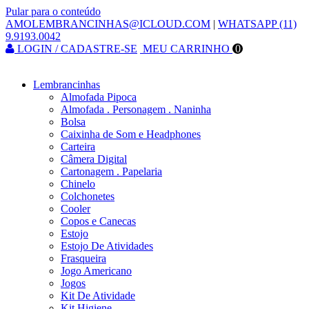
Pular para o conteúdo
AMOLEMBRANCINHAS@ICLOUD.COM
|
WHATSAPP (11)
9.9193.0042
LOGIN / CADASTRE-SE
MEU CARRINHO
0
Lembrancinhas
Almofada Pipoca
Almofada . Personagem . Naninha
Bolsa
Caixinha de Som e Headphones
Carteira
Câmera Digital
Cartonagem . Papelaria
Chinelo
Colchonetes
Cooler
Copos e Canecas
Estojo
Estojo De Atividades
Frasqueira
Jogo Americano
Jogos
Kit De Atividade
Kit Higiene