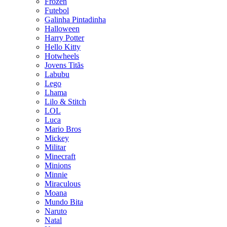
Frozen
Futebol
Galinha Pintadinha
Halloween
Harry Potter
Hello Kitty
Hotwheels
Jovens Titãs
Labubu
Lego
Lhama
Lilo & Stitch
LOL
Luca
Mario Bros
Mickey
Militar
Minecraft
Minions
Minnie
Miraculous
Moana
Mundo Bita
Naruto
Natal