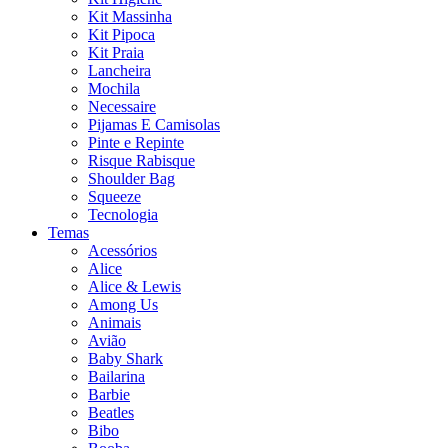
Kit Massinha
Kit Pipoca
Kit Praia
Lancheira
Mochila
Necessaire
Pijamas E Camisolas
Pinte e Repinte
Risque Rabisque
Shoulder Bag
Squeeze
Tecnologia
Temas
Acessórios
Alice
Alice & Lewis
Among Us
Animais
Avião
Baby Shark
Bailarina
Barbie
Beatles
Bibo