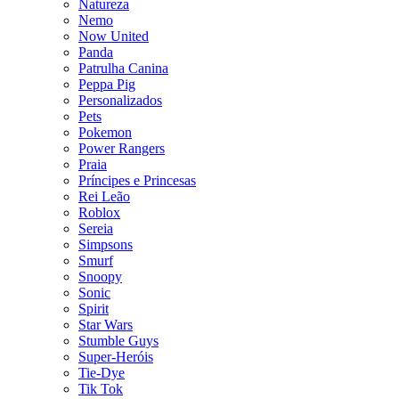
Natureza
Nemo
Now United
Panda
Patrulha Canina
Peppa Pig
Personalizados
Pets
Pokemon
Power Rangers
Praia
Príncipes e Princesas
Rei Leão
Roblox
Sereia
Simpsons
Smurf
Snoopy
Sonic
Spirit
Star Wars
Stumble Guys
Super-Heróis
Tie-Dye
Tik Tok