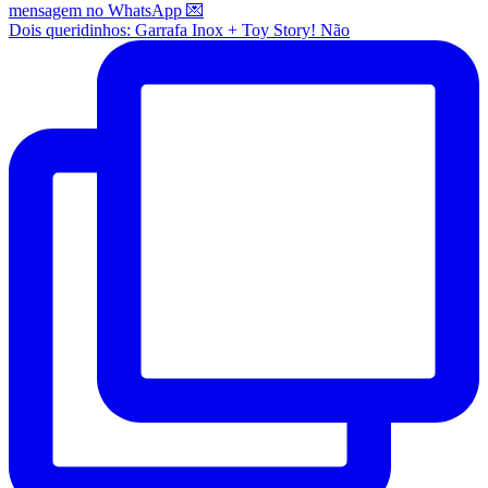
Dois queridinhos: Garrafa Inox + Toy Story! Não