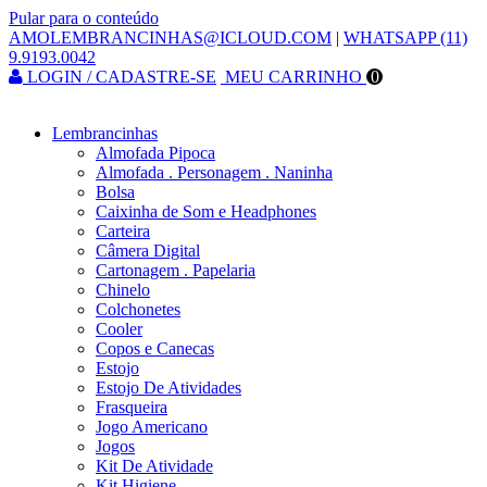
Pular para o conteúdo
AMOLEMBRANCINHAS@ICLOUD.COM
|
WHATSAPP (11)
9.9193.0042
LOGIN / CADASTRE-SE
MEU CARRINHO
0
Lembrancinhas
Almofada Pipoca
Almofada . Personagem . Naninha
Bolsa
Caixinha de Som e Headphones
Carteira
Câmera Digital
Cartonagem . Papelaria
Chinelo
Colchonetes
Cooler
Copos e Canecas
Estojo
Estojo De Atividades
Frasqueira
Jogo Americano
Jogos
Kit De Atividade
Kit Higiene