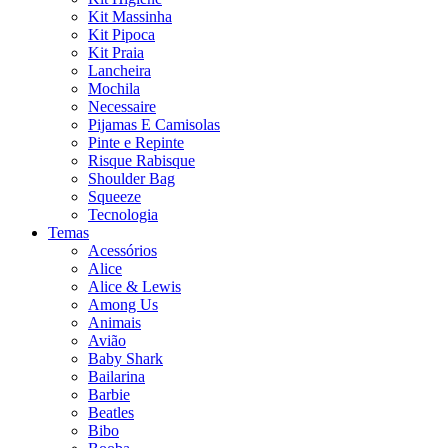
Kit Massinha
Kit Pipoca
Kit Praia
Lancheira
Mochila
Necessaire
Pijamas E Camisolas
Pinte e Repinte
Risque Rabisque
Shoulder Bag
Squeeze
Tecnologia
Temas
Acessórios
Alice
Alice & Lewis
Among Us
Animais
Avião
Baby Shark
Bailarina
Barbie
Beatles
Bibo