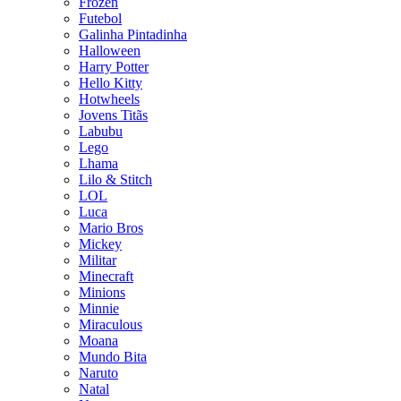
Frozen
Futebol
Galinha Pintadinha
Halloween
Harry Potter
Hello Kitty
Hotwheels
Jovens Titãs
Labubu
Lego
Lhama
Lilo & Stitch
LOL
Luca
Mario Bros
Mickey
Militar
Minecraft
Minions
Minnie
Miraculous
Moana
Mundo Bita
Naruto
Natal