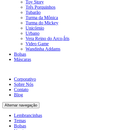
Toy Story
Três Porquinhos
Tubarão
Turma da Mônica
Turma do Mickey
Unicórnio
Urbano
Vera Reino do Arco-Íris
Video Game
Wandinha Addams
Bolsas
Máscaras
Corporativo
Sobre Nós
Contato
Blog
Alternar navegação
Lembrancinhas
Temas
Bolsas