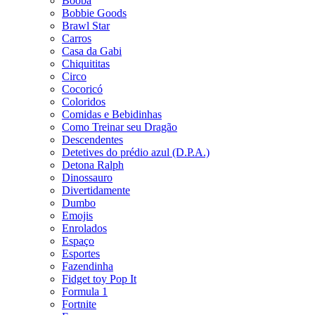
Booba
Bobbie Goods
Brawl Star
Carros
Casa da Gabi
Chiquititas
Circo
Cocoricó
Coloridos
Comidas e Bebidinhas
Como Treinar seu Dragão
Descendentes
Detetives do prédio azul (D.P.A.)
Detona Ralph
Dinossauro
Divertidamente
Dumbo
Emojis
Enrolados
Espaço
Esportes
Fazendinha
Fidget toy Pop It
Formula 1
Fortnite