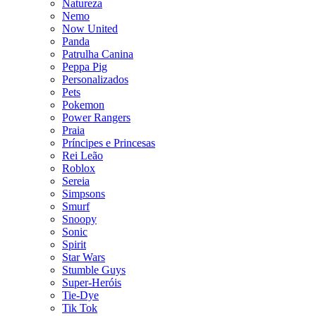
Natureza
Nemo
Now United
Panda
Patrulha Canina
Peppa Pig
Personalizados
Pets
Pokemon
Power Rangers
Praia
Príncipes e Princesas
Rei Leão
Roblox
Sereia
Simpsons
Smurf
Snoopy
Sonic
Spirit
Star Wars
Stumble Guys
Super-Heróis
Tie-Dye
Tik Tok