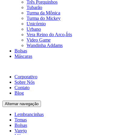
Três Porquinhos
Tubarão
Turma da Mônica
Turma do Mickey
Unicórnio
Urbano
Vera Reino do Arco-Íris
Video Game
Wandinha Addams
Bolsas
Máscaras
Corporativo
Sobre Nós
Contato
Blog
Alternar navegação
Lembrancinhas
Temas
Bolsas
Varejo