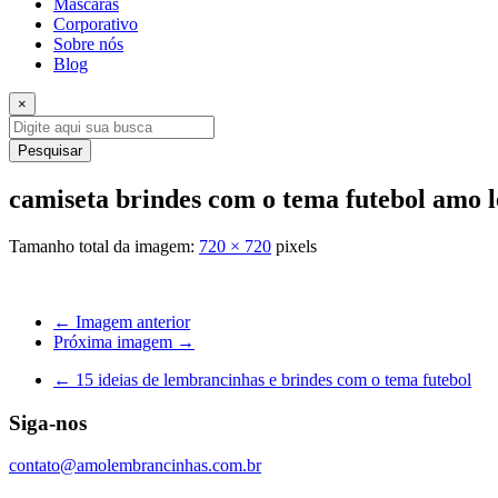
Máscaras
Corporativo
Sobre nós
Blog
×
Pesquisar
camiseta brindes com o tema futebol amo 
Tamanho total da imagem:
720
×
720
pixels
← Imagem anterior
Próxima imagem →
←
15 ideias de lembrancinhas e brindes com o tema futebol
Siga-nos
contato@amolembrancinhas.com.br