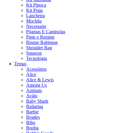
Kit Pipoca
Kit Praia
Lancheira
Mochila
Necessaire
Pijamas E Camisolas
Pinte e Repinte
Risque Rabisque
Shoulder Bag
Squeeze
Tecnologia
Temas
Acessórios
Alice
Alice & Lewis
Among Us
Animais
Avião
Baby Shark
Bailarina
Barbie
Beatles
Bibo
Booba