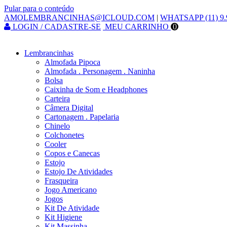
Pular para o conteúdo
AMOLEMBRANCINHAS@ICLOUD.COM
|
WHATSAPP (11) 9.
LOGIN / CADASTRE-SE
MEU CARRINHO
0
Lembrancinhas
Almofada Pipoca
Almofada . Personagem . Naninha
Bolsa
Caixinha de Som e Headphones
Carteira
Câmera Digital
Cartonagem . Papelaria
Chinelo
Colchonetes
Cooler
Copos e Canecas
Estojo
Estojo De Atividades
Frasqueira
Jogo Americano
Jogos
Kit De Atividade
Kit Higiene
Kit Massinha