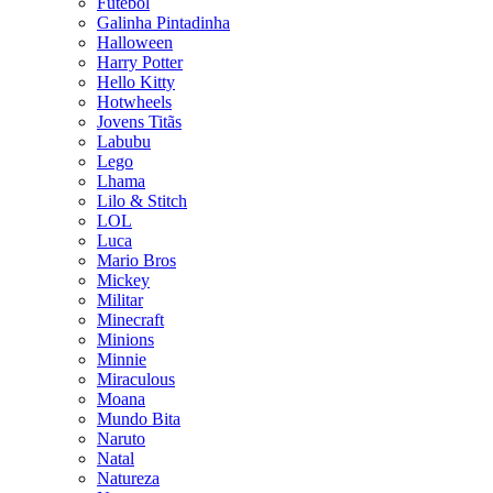
Futebol
Galinha Pintadinha
Halloween
Harry Potter
Hello Kitty
Hotwheels
Jovens Titãs
Labubu
Lego
Lhama
Lilo & Stitch
LOL
Luca
Mario Bros
Mickey
Militar
Minecraft
Minions
Minnie
Miraculous
Moana
Mundo Bita
Naruto
Natal
Natureza