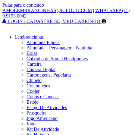
Pular para o conteúdo
AMOLEMBRANCINHAS@ICLOUD.COM
|
WHATSAPP (11)
9.9193.0042
LOGIN / CADASTRE-SE
MEU CARRINHO
0
Lembrancinhas
Almofada Pipoca
Almofada . Personagem . Naninha
Bolsa
Caixinha de Som e Headphones
Carteira
Câmera Digital
Cartonagem . Papelaria
Chinelo
Colchonetes
Cooler
Copos e Canecas
Estojo
Estojo De Atividades
Frasqueira
Jogo Americano
Jogos
Kit De Atividade
Kit Higiene