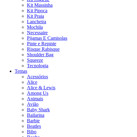
Kit Massinha
Kit Pipoca
Kit Praia
Lancheira
Mochila
Necessaire
Pijamas E Camisolas
Pinte e Repinte
Risque Rabisque
Shoulder Bag
Squeeze
Tecnologia
Temas
Acessórios
Alice
Alice & Lewis
Among Us
Animais
Avião
Baby Shark
Bailarina
Barbie
Beatles
Bibo