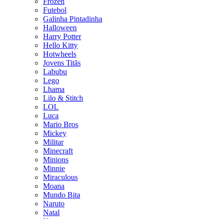
Frozen
Futebol
Galinha Pintadinha
Halloween
Harry Potter
Hello Kitty
Hotwheels
Jovens Titãs
Labubu
Lego
Lhama
Lilo & Stitch
LOL
Luca
Mario Bros
Mickey
Militar
Minecraft
Minions
Minnie
Miraculous
Moana
Mundo Bita
Naruto
Natal