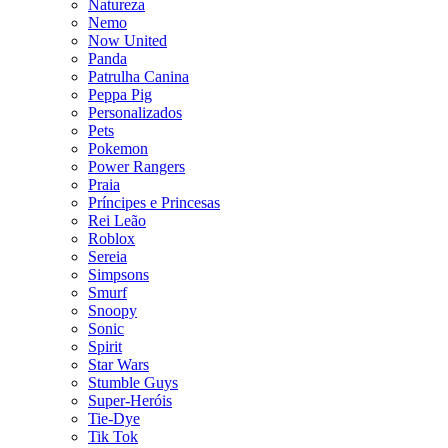
Natureza
Nemo
Now United
Panda
Patrulha Canina
Peppa Pig
Personalizados
Pets
Pokemon
Power Rangers
Praia
Príncipes e Princesas
Rei Leão
Roblox
Sereia
Simpsons
Smurf
Snoopy
Sonic
Spirit
Star Wars
Stumble Guys
Super-Heróis
Tie-Dye
Tik Tok