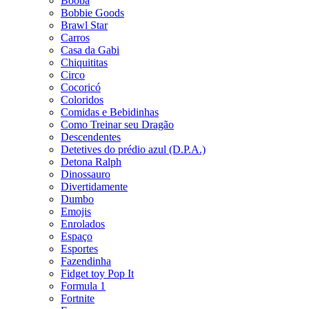
Booba
Bobbie Goods
Brawl Star
Carros
Casa da Gabi
Chiquititas
Circo
Cocoricó
Coloridos
Comidas e Bebidinhas
Como Treinar seu Dragão
Descendentes
Detetives do prédio azul (D.P.A.)
Detona Ralph
Dinossauro
Divertidamente
Dumbo
Emojis
Enrolados
Espaço
Esportes
Fazendinha
Fidget toy Pop It
Formula 1
Fortnite