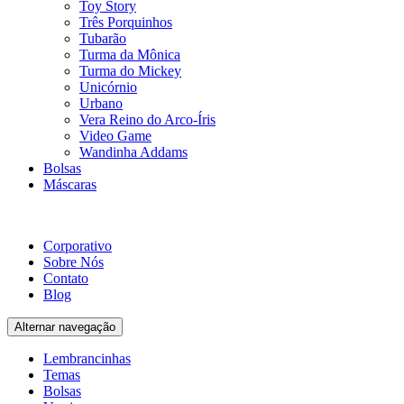
Toy Story
Três Porquinhos
Tubarão
Turma da Mônica
Turma do Mickey
Unicórnio
Urbano
Vera Reino do Arco-Íris
Video Game
Wandinha Addams
Bolsas
Máscaras
Corporativo
Sobre Nós
Contato
Blog
Alternar navegação
Lembrancinhas
Temas
Bolsas