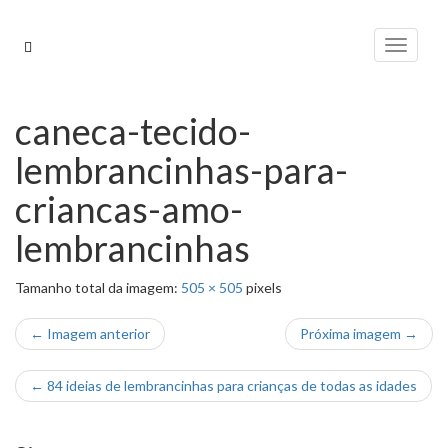
Pular
para
Alterna
o
conteúdo
caneca-tecido-
lembrancinhas-para-
criancas-amo-
lembrancinhas
Tamanho total da imagem:
505
×
505
pixels
← Imagem anterior
Próxima imagem →
←
84 ideias de lembrancinhas para crianças de todas as idades