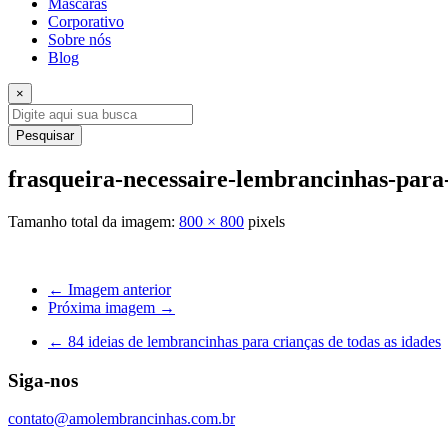
Máscaras
Corporativo
Sobre nós
Blog
×
Pesquisar
frasqueira-necessaire-lembrancinhas-par
Tamanho total da imagem:
800
×
800
pixels
← Imagem anterior
Próxima imagem →
←
84 ideias de lembrancinhas para crianças de todas as idades
Siga-nos
contato@amolembrancinhas.com.br