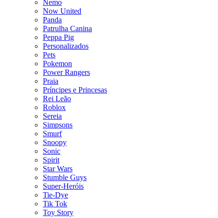
Nemo
Now United
Panda
Patrulha Canina
Peppa Pig
Personalizados
Pets
Pokemon
Power Rangers
Praia
Príncipes e Princesas
Rei Leão
Roblox
Sereia
Simpsons
Smurf
Snoopy
Sonic
Spirit
Star Wars
Stumble Guys
Super-Heróis
Tie-Dye
Tik Tok
Toy Story