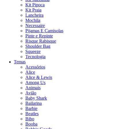
Kit Pipoca
Kit Praia
Lancheira
Mochila
Necessaire
Pijamas E Camisolas
Pinte e Repinte
Risque Rabisque
Shoulder Bag
Squeeze
Tecnologia
Temas
Acessórios
Alice
Alice & Lewis
Among Us
Animais
Avião
Baby Shark
Bailarina
Barbie
Beatles
Bibo
Booba