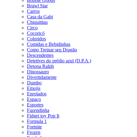
Bobbie Goods
Brawl Star
Carros
Casa da Gabi
Chiquititas
Circo
Cocoricó
Coloridos
Comidas e Bebidinhas
Como Treinar seu Dragão
Descendentes
Detetives do prédio azul (D.P.A.)
Detona Ralph
Dinossauro
Divertidamente
Dumbo
Emojis
Enrolados
Espaço
Esportes
Fazendinha
Fidget toy Pop It
Formula 1
Fortnite
Frozen