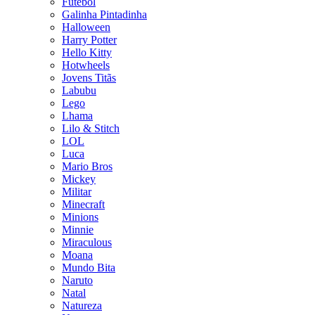
Futebol
Galinha Pintadinha
Halloween
Harry Potter
Hello Kitty
Hotwheels
Jovens Titãs
Labubu
Lego
Lhama
Lilo & Stitch
LOL
Luca
Mario Bros
Mickey
Militar
Minecraft
Minions
Minnie
Miraculous
Moana
Mundo Bita
Naruto
Natal
Natureza