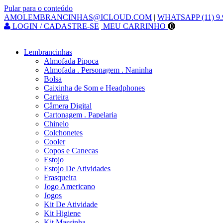
Pular para o conteúdo
AMOLEMBRANCINHAS@ICLOUD.COM
|
WHATSAPP (11) 9.
LOGIN / CADASTRE-SE
MEU CARRINHO
0
Lembrancinhas
Almofada Pipoca
Almofada . Personagem . Naninha
Bolsa
Caixinha de Som e Headphones
Carteira
Câmera Digital
Cartonagem . Papelaria
Chinelo
Colchonetes
Cooler
Copos e Canecas
Estojo
Estojo De Atividades
Frasqueira
Jogo Americano
Jogos
Kit De Atividade
Kit Higiene
Kit Massinha