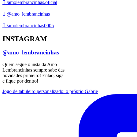
/amolembrancinhas.oficial
@amo_lembrancinhas
/amolembrancinhas0005
INSTAGRAM
@amo_lembrancinhas
Quem segue o insta da Amo
Lembrancinhas sempre sabe das
novidades primeiro! Então, siga
e fique por dentro!
Jogo de tabuleiro personalizado: o próprio Gabrie