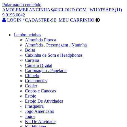
Pular para o conteúdo
AMOLEMBRANCINHAS@ICLOUD.COM
|
WHATSAPP (11)
9.9193.0042
LOGIN / CADASTRE-SE
MEU CARRINHO
0
Lembrancinhas
Almofada Pipoca
Almofada . Personagem . Naninha
Bolsa
Caixinha de Som e Headphones
Carteira
Câmera Digital
Cartonagem . Papelaria
Chinelo
Colchonetes
Cooler
Copos e Canecas
Estojo
Estojo De Atividades
Frasqueira
Jogo Americano
Jogos
Kit De Atividade
Kit Higiene