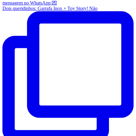
Dois queridinhos: Garrafa Inox + Toy Story! Não