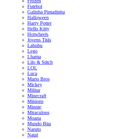
Frozen
Futebol
Galinha Pintadinha
Halloween
Harry Potter
Hello Kitty
Hotwheels
Jovens Titãs
Labubu
Lego
Lhama
Lilo & Stitch
LOL
Luca
Mario Bros
Mickey
Militar
Minecraft
Minions
Minnie
Miraculous
Moana
Mundo Bita
Naruto
Natal