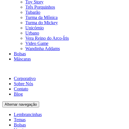
Toy Story
Três Porquinhos
Tubarão
Turma da Mônica
Turma do Mickey
Unicórnio
Urbano
Vera Reino do Arco-Íris
Video Game
Wandinha Addams
Bolsas
Máscaras
Corporativo
Sobre Nós
Contato
Blog
Alternar navegação
Lembrancinhas
Temas
Bolsas