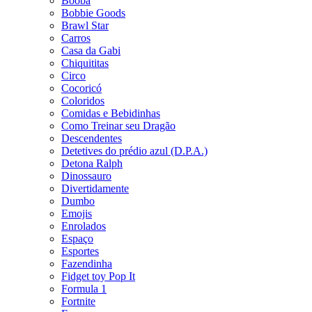
Booba
Bobbie Goods
Brawl Star
Carros
Casa da Gabi
Chiquititas
Circo
Cocoricó
Coloridos
Comidas e Bebidinhas
Como Treinar seu Dragão
Descendentes
Detetives do prédio azul (D.P.A.)
Detona Ralph
Dinossauro
Divertidamente
Dumbo
Emojis
Enrolados
Espaço
Esportes
Fazendinha
Fidget toy Pop It
Formula 1
Fortnite