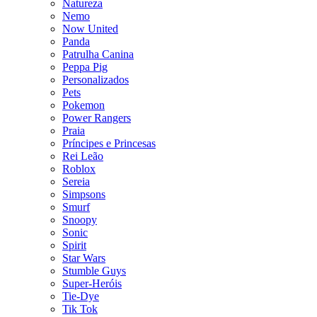
Natureza
Nemo
Now United
Panda
Patrulha Canina
Peppa Pig
Personalizados
Pets
Pokemon
Power Rangers
Praia
Príncipes e Princesas
Rei Leão
Roblox
Sereia
Simpsons
Smurf
Snoopy
Sonic
Spirit
Star Wars
Stumble Guys
Super-Heróis
Tie-Dye
Tik Tok