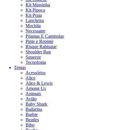
Kit Massinha
Kit Pipoca
Kit Praia
Lancheira
Mochila
Necessaire
Pijamas E Camisolas
Pinte e Repinte
Risque Rabisque
Shoulder Bag
Squeeze
Tecnologia
Temas
Acessórios
Alice
Alice & Lewis
Among Us
Animais
Avião
Baby Shark
Bailarina
Barbie
Beatles
Bibo