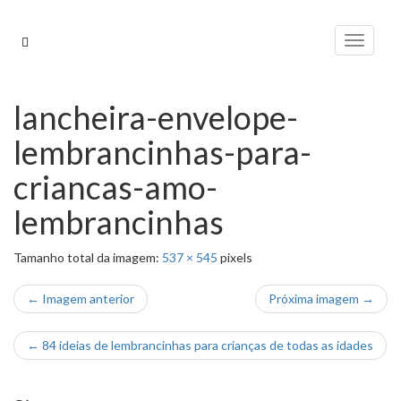
Pular
para
Alterna
o
conteúdo
lancheira-envelope-
lembrancinhas-para-
criancas-amo-
lembrancinhas
Tamanho total da imagem:
537
×
545
pixels
← Imagem anterior
Próxima imagem →
←
84 ideias de lembrancinhas para crianças de todas as idades