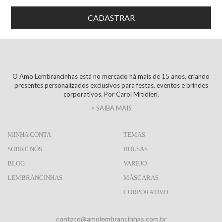
O Amo Lembrancinhas está no mercado há mais de 15 anos, criando
presentes personalizados exclusivos para festas, eventos e brindes
corporativos. Por Carol Mitidieri.
> SAIBA MAIS
MINHA CONTA
TEMAS
SOBRE NÓS
BOLSAS
BLOG
VAREJO
LEMBRANCINHAS
MÁSCARAS
CORPORATIVO
contato@amolembrancinhas.com.br