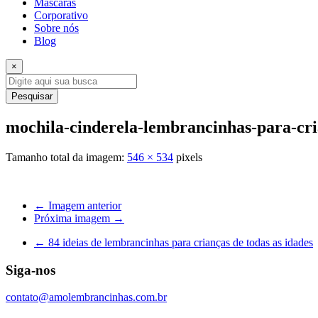
Máscaras
Corporativo
Sobre nós
Blog
×
Pesquisar
mochila-cinderela-lembrancinhas-para-cr
Tamanho total da imagem:
546
×
534
pixels
← Imagem anterior
Próxima imagem →
←
84 ideias de lembrancinhas para crianças de todas as idades
Siga-nos
contato@amolembrancinhas.com.br