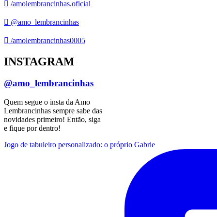
/amolembrancinhas.oficial
@amo_lembrancinhas
/amolembrancinhas0005
INSTAGRAM
@amo_lembrancinhas
Quem segue o insta da Amo
Lembrancinhas sempre sabe das
novidades primeiro! Então, siga
e fique por dentro!
Jogo de tabuleiro personalizado: o próprio Gabrie