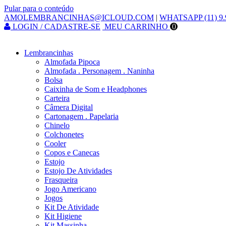
Pular para o conteúdo
AMOLEMBRANCINHAS@ICLOUD.COM
|
WHATSAPP (11) 9.
LOGIN / CADASTRE-SE
MEU CARRINHO
0
Lembrancinhas
Almofada Pipoca
Almofada . Personagem . Naninha
Bolsa
Caixinha de Som e Headphones
Carteira
Câmera Digital
Cartonagem . Papelaria
Chinelo
Colchonetes
Cooler
Copos e Canecas
Estojo
Estojo De Atividades
Frasqueira
Jogo Americano
Jogos
Kit De Atividade
Kit Higiene
Kit Massinha