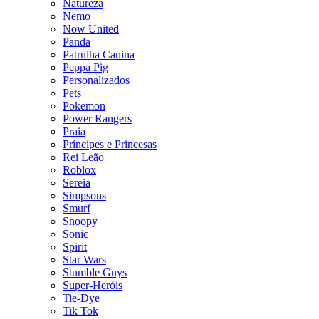
Natureza
Nemo
Now United
Panda
Patrulha Canina
Peppa Pig
Personalizados
Pets
Pokemon
Power Rangers
Praia
Príncipes e Princesas
Rei Leão
Roblox
Sereia
Simpsons
Smurf
Snoopy
Sonic
Spirit
Star Wars
Stumble Guys
Super-Heróis
Tie-Dye
Tik Tok