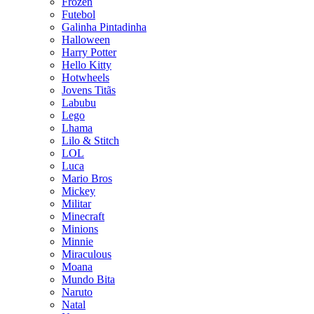
Frozen
Futebol
Galinha Pintadinha
Halloween
Harry Potter
Hello Kitty
Hotwheels
Jovens Titãs
Labubu
Lego
Lhama
Lilo & Stitch
LOL
Luca
Mario Bros
Mickey
Militar
Minecraft
Minions
Minnie
Miraculous
Moana
Mundo Bita
Naruto
Natal