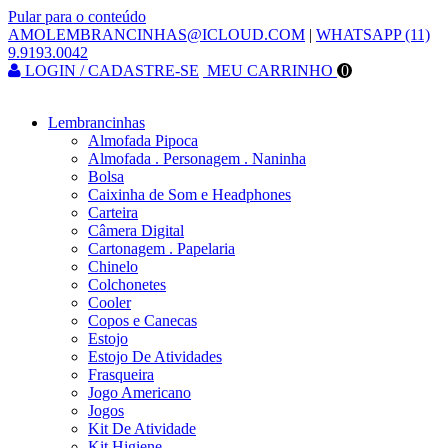
Pular para o conteúdo
AMOLEMBRANCINHAS@ICLOUD.COM
|
WHATSAPP (11)
9.9193.0042
LOGIN / CADASTRE-SE
MEU CARRINHO
0
Lembrancinhas
Almofada Pipoca
Almofada . Personagem . Naninha
Bolsa
Caixinha de Som e Headphones
Carteira
Câmera Digital
Cartonagem . Papelaria
Chinelo
Colchonetes
Cooler
Copos e Canecas
Estojo
Estojo De Atividades
Frasqueira
Jogo Americano
Jogos
Kit De Atividade
Kit Higiene