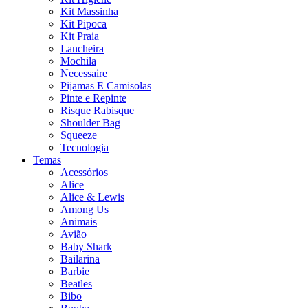
Kit Massinha
Kit Pipoca
Kit Praia
Lancheira
Mochila
Necessaire
Pijamas E Camisolas
Pinte e Repinte
Risque Rabisque
Shoulder Bag
Squeeze
Tecnologia
Temas
Acessórios
Alice
Alice & Lewis
Among Us
Animais
Avião
Baby Shark
Bailarina
Barbie
Beatles
Bibo