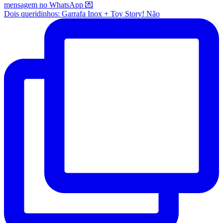
Dois queridinhos: Garrafa Inox + Toy Story! Não