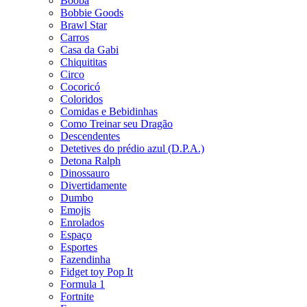
Booba
Bobbie Goods
Brawl Star
Carros
Casa da Gabi
Chiquititas
Circo
Cocoricó
Coloridos
Comidas e Bebidinhas
Como Treinar seu Dragão
Descendentes
Detetives do prédio azul (D.P.A.)
Detona Ralph
Dinossauro
Divertidamente
Dumbo
Emojis
Enrolados
Espaço
Esportes
Fazendinha
Fidget toy Pop It
Formula 1
Fortnite