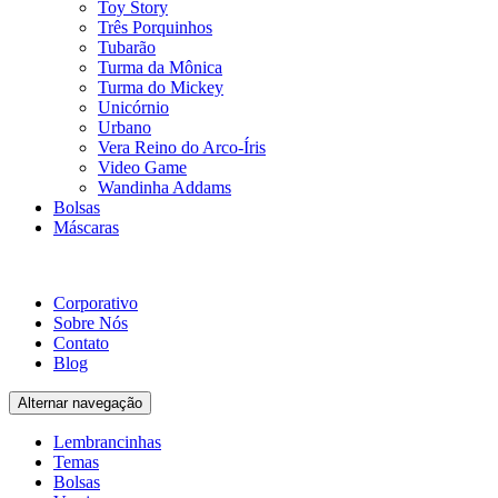
Toy Story
Três Porquinhos
Tubarão
Turma da Mônica
Turma do Mickey
Unicórnio
Urbano
Vera Reino do Arco-Íris
Video Game
Wandinha Addams
Bolsas
Máscaras
Corporativo
Sobre Nós
Contato
Blog
Alternar navegação
Lembrancinhas
Temas
Bolsas