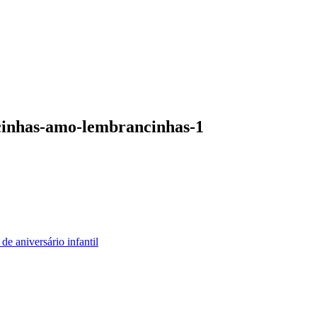
cinhas-amo-lembrancinhas-1
de aniversário infantil