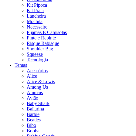
Kit Pipoca
Kit Praia
Lancheira
Mochila
Necessaire
Pijamas E Camisolas
Pinte e Repinte
Risque Rabisque
Shoulder Bag
Squeeze
Tecnologia
Temas
Acessórios
Alice
Alice & Lewis
Among Us
Animais
Avião
Baby Shark
Bailarina
Barbie
Beatles
Bibo
Booba