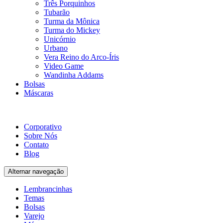
Três Porquinhos
Tubarão
Turma da Mônica
Turma do Mickey
Unicórnio
Urbano
Vera Reino do Arco-Íris
Video Game
Wandinha Addams
Bolsas
Máscaras
Corporativo
Sobre Nós
Contato
Blog
Alternar navegação
Lembrancinhas
Temas
Bolsas
Varejo