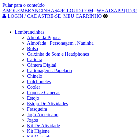
Pular para o conteúdo
AMOLEMBRANCINHAS@ICLOUD.COM
|
WHATSAPP (11) 9.
LOGIN / CADASTRE-SE
MEU CARRINHO
0
Lembrancinhas
Almofada Pipoca
Almofada . Personagem . Naninha
Bolsa
Caixinha de Som e Headphones
Carteira
Câmera Digital
Cartonagem . Papelaria
Chinelo
Colchonetes
Cooler
Copos e Canecas
Estojo
Estojo De Atividades
Frasqueira
Jogo Americano
Jogos
Kit De Atividade
Kit Higiene
Kit Massinha