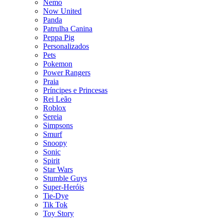
Nemo
Now United
Panda
Patrulha Canina
Peppa Pig
Personalizados
Pets
Pokemon
Power Rangers
Praia
Príncipes e Princesas
Rei Leão
Roblox
Sereia
Simpsons
Smurf
Snoopy
Sonic
Spirit
Star Wars
Stumble Guys
Super-Heróis
Tie-Dye
Tik Tok
Toy Story