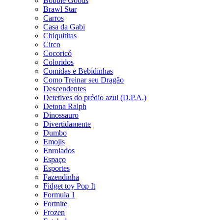
Bobbie Goods
Brawl Star
Carros
Casa da Gabi
Chiquititas
Circo
Cocoricó
Coloridos
Comidas e Bebidinhas
Como Treinar seu Dragão
Descendentes
Detetives do prédio azul (D.P.A.)
Detona Ralph
Dinossauro
Divertidamente
Dumbo
Emojis
Enrolados
Espaço
Esportes
Fazendinha
Fidget toy Pop It
Formula 1
Fortnite
Frozen