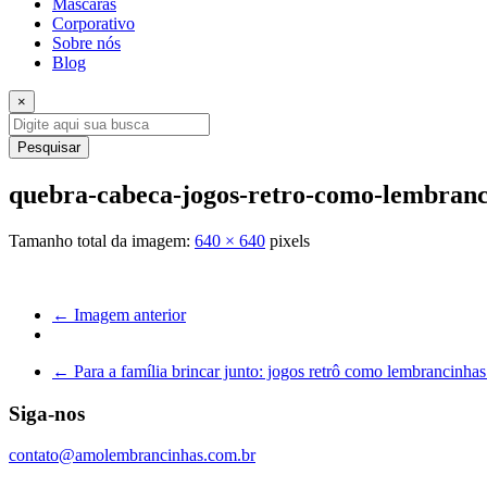
Máscaras
Corporativo
Sobre nós
Blog
×
Pesquisar
quebra-cabeca-jogos-retro-como-lembran
Tamanho total da imagem:
640
×
640
pixels
← Imagem anterior
←
Para a família brincar junto: jogos retrô como lembrancinhas 
Siga-nos
contato@amolembrancinhas.com.br