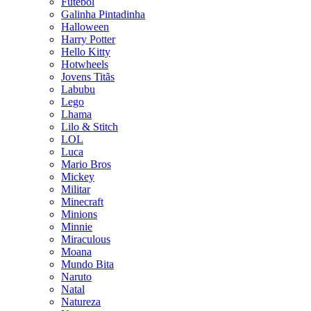
Futebol
Galinha Pintadinha
Halloween
Harry Potter
Hello Kitty
Hotwheels
Jovens Titãs
Labubu
Lego
Lhama
Lilo & Stitch
LOL
Luca
Mario Bros
Mickey
Militar
Minecraft
Minions
Minnie
Miraculous
Moana
Mundo Bita
Naruto
Natal
Natureza