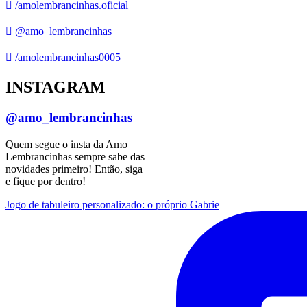
/amolembrancinhas.oficial
@amo_lembrancinhas
/amolembrancinhas0005
INSTAGRAM
@amo_lembrancinhas
Quem segue o insta da Amo
Lembrancinhas sempre sabe das
novidades primeiro! Então, siga
e fique por dentro!
Jogo de tabuleiro personalizado: o próprio Gabrie