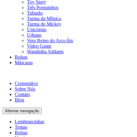
Toy Story
Três Porquinhos
Tubarão
Turma da Mônica
Turma do Mickey
Unicórnio
Urbano
Vera Reino do Arco-Íris
Video Game
Wandinha Addams
Bolsas
Máscaras
Corporativo
Sobre Nós
Contato
Blog
Alternar navegação
Lembrancinhas
Temas
Bolsas