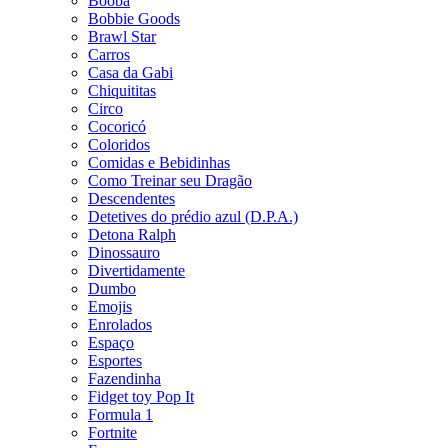
Booba
Bobbie Goods
Brawl Star
Carros
Casa da Gabi
Chiquititas
Circo
Cocoricó
Coloridos
Comidas e Bebidinhas
Como Treinar seu Dragão
Descendentes
Detetives do prédio azul (D.P.A.)
Detona Ralph
Dinossauro
Divertidamente
Dumbo
Emojis
Enrolados
Espaço
Esportes
Fazendinha
Fidget toy Pop It
Formula 1
Fortnite