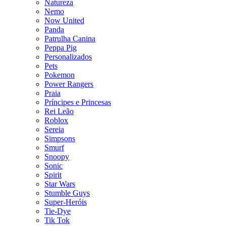
Natureza
Nemo
Now United
Panda
Patrulha Canina
Peppa Pig
Personalizados
Pets
Pokemon
Power Rangers
Praia
Príncipes e Princesas
Rei Leão
Roblox
Sereia
Simpsons
Smurf
Snoopy
Sonic
Spirit
Star Wars
Stumble Guys
Super-Heróis
Tie-Dye
Tik Tok