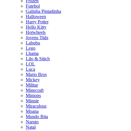
Frozen
Futebol
Galinha Pintadinha
Halloween
Harry Potter
Hello Kitty
Hotwheels
Jovens Titãs
Labubu
Lego
Lhama
Lilo & Stitch
LOL
Luca
Mario Bros
Mickey
Militar
Minecraft
Minions
Minnie
Miraculous
Moana
Mundo Bita
Naruto
Natal