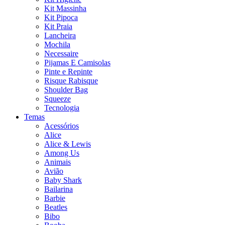
Kit Massinha
Kit Pipoca
Kit Praia
Lancheira
Mochila
Necessaire
Pijamas E Camisolas
Pinte e Repinte
Risque Rabisque
Shoulder Bag
Squeeze
Tecnologia
Temas
Acessórios
Alice
Alice & Lewis
Among Us
Animais
Avião
Baby Shark
Bailarina
Barbie
Beatles
Bibo