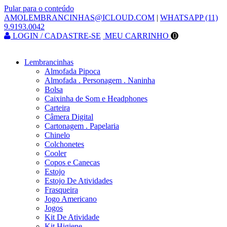
Pular para o conteúdo
AMOLEMBRANCINHAS@ICLOUD.COM
|
WHATSAPP (11)
9.9193.0042
LOGIN / CADASTRE-SE
MEU CARRINHO
0
Lembrancinhas
Almofada Pipoca
Almofada . Personagem . Naninha
Bolsa
Caixinha de Som e Headphones
Carteira
Câmera Digital
Cartonagem . Papelaria
Chinelo
Colchonetes
Cooler
Copos e Canecas
Estojo
Estojo De Atividades
Frasqueira
Jogo Americano
Jogos
Kit De Atividade
Kit Higiene