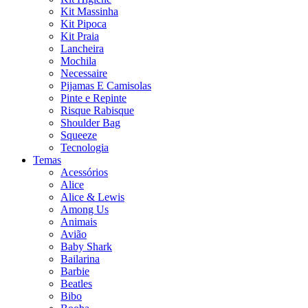
Kit Massinha
Kit Pipoca
Kit Praia
Lancheira
Mochila
Necessaire
Pijamas E Camisolas
Pinte e Repinte
Risque Rabisque
Shoulder Bag
Squeeze
Tecnologia
Temas
Acessórios
Alice
Alice & Lewis
Among Us
Animais
Avião
Baby Shark
Bailarina
Barbie
Beatles
Bibo