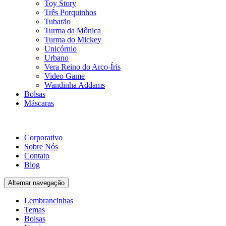
Toy Story
Três Porquinhos
Tubarão
Turma da Mônica
Turma do Mickey
Unicórnio
Urbano
Vera Reino do Arco-Íris
Video Game
Wandinha Addams
Bolsas
Máscaras
Corporativo
Sobre Nós
Contato
Blog
Alternar navegação
Lembrancinhas
Temas
Bolsas