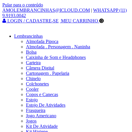
Pular para o conteúdo
AMOLEMBRANCINHAS@ICLOUD.COM
|
WHATSAPP (11)
9.9193.0042
LOGIN / CADASTRE-SE
MEU CARRINHO
0
Lembrancinhas
Almofada Pipoca
Almofada . Personagem . Naninha
Bolsa
Caixinha de Som e Headphones
Carteira
Câmera Digital
Cartonagem . Papelaria
Chinelo
Colchonetes
Cooler
Copos e Canecas
Estojo
Estojo De Atividades
Frasqueira
Jogo Americano
Jogos
Kit De Atividade
Kit Higiene