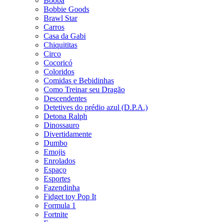
Booba
Bobbie Goods
Brawl Star
Carros
Casa da Gabi
Chiquititas
Circo
Cocoricó
Coloridos
Comidas e Bebidinhas
Como Treinar seu Dragão
Descendentes
Detetives do prédio azul (D.P.A.)
Detona Ralph
Dinossauro
Divertidamente
Dumbo
Emojis
Enrolados
Espaço
Esportes
Fazendinha
Fidget toy Pop It
Formula 1
Fortnite