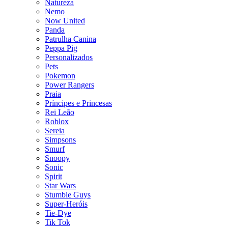
Natureza
Nemo
Now United
Panda
Patrulha Canina
Peppa Pig
Personalizados
Pets
Pokemon
Power Rangers
Praia
Príncipes e Princesas
Rei Leão
Roblox
Sereia
Simpsons
Smurf
Snoopy
Sonic
Spirit
Star Wars
Stumble Guys
Super-Heróis
Tie-Dye
Tik Tok