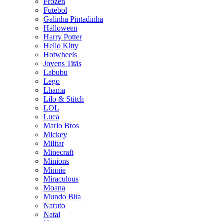
Frozen
Futebol
Galinha Pintadinha
Halloween
Harry Potter
Hello Kitty
Hotwheels
Jovens Titãs
Labubu
Lego
Lhama
Lilo & Stitch
LOL
Luca
Mario Bros
Mickey
Militar
Minecraft
Minions
Minnie
Miraculous
Moana
Mundo Bita
Naruto
Natal