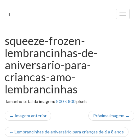
Pular
para
Alterna
o
conteúdo
squeeze-frozen-
lembrancinhas-de-
aniversario-para-
criancas-amo-
lembrancinhas
Tamanho total da imagem:
800
×
800
pixels
← Imagem anterior
Próxima imagem →
←
Lembrancinhas de aniversário para crianças de 6 a 8 anos