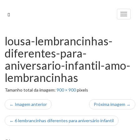
Pular
para
Alterna
o
conteúdo
lousa-lembrancinhas-
diferentes-para-
aniversario-infantil-amo-
lembrancinhas
Tamanho total da imagem:
900
×
900
pixels
← Imagem anterior
Próxima imagem →
←
6 lembrancinhas diferentes para aniversário infantil