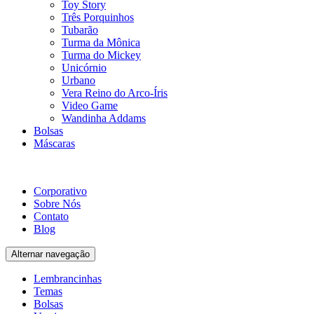
Toy Story
Três Porquinhos
Tubarão
Turma da Mônica
Turma do Mickey
Unicórnio
Urbano
Vera Reino do Arco-Íris
Video Game
Wandinha Addams
Bolsas
Máscaras
Corporativo
Sobre Nós
Contato
Blog
Alternar navegação
Lembrancinhas
Temas
Bolsas