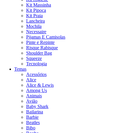
Kit Massinha
Kit Pipoca
Kit Praia
Lancheira
Mochila
Necessaire
Pijamas E Camisolas
Pinte e Repinte
Risque Rabisque
Shoulder Bag
Squeeze
Tecnologia
Temas
Acessórios
Alice
Alice & Lewis
Among Us
Animais
Avião
Baby Shark
Bailarina
Barbie
Beatles
Bibo