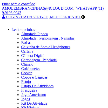
Pular para o conteúdo
AMOLEMBRANCINHAS@ICLOUD.COM
|
WHATSAPP (11)
9.9193.0042
LOGIN / CADASTRE-SE
MEU CARRINHO
0
Lembrancinhas
Almofada Pipoca
Almofada . Personagem . Naninha
Bolsa
Caixinha de Som e Headphones
Carteira
Câmera Digital
Cartonagem . Papelaria
Chinelo
Colchonetes
Cooler
Copos e Canecas
Estojo
Estojo De Atividades
Frasqueira
Jogo Americano
Jogos
Kit De Atividade
Kit Higiene