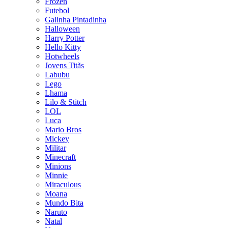
Frozen
Futebol
Galinha Pintadinha
Halloween
Harry Potter
Hello Kitty
Hotwheels
Jovens Titãs
Labubu
Lego
Lhama
Lilo & Stitch
LOL
Luca
Mario Bros
Mickey
Militar
Minecraft
Minions
Minnie
Miraculous
Moana
Mundo Bita
Naruto
Natal