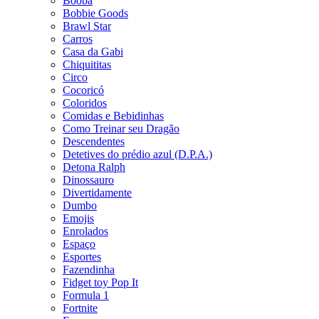
Booba
Bobbie Goods
Brawl Star
Carros
Casa da Gabi
Chiquititas
Circo
Cocoricó
Coloridos
Comidas e Bebidinhas
Como Treinar seu Dragão
Descendentes
Detetives do prédio azul (D.P.A.)
Detona Ralph
Dinossauro
Divertidamente
Dumbo
Emojis
Enrolados
Espaço
Esportes
Fazendinha
Fidget toy Pop It
Formula 1
Fortnite