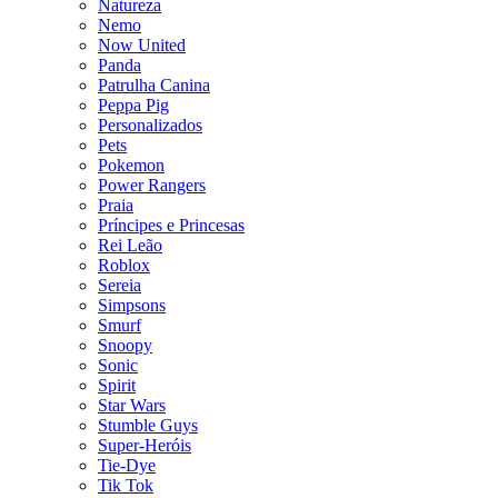
Natureza
Nemo
Now United
Panda
Patrulha Canina
Peppa Pig
Personalizados
Pets
Pokemon
Power Rangers
Praia
Príncipes e Princesas
Rei Leão
Roblox
Sereia
Simpsons
Smurf
Snoopy
Sonic
Spirit
Star Wars
Stumble Guys
Super-Heróis
Tie-Dye
Tik Tok