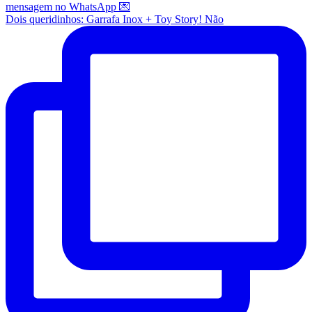
Dois queridinhos: Garrafa Inox + Toy Story! Não