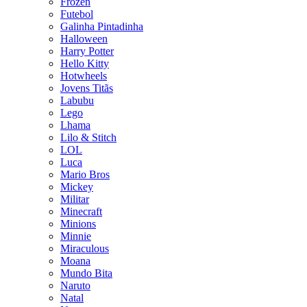
Frozen
Futebol
Galinha Pintadinha
Halloween
Harry Potter
Hello Kitty
Hotwheels
Jovens Titãs
Labubu
Lego
Lhama
Lilo & Stitch
LOL
Luca
Mario Bros
Mickey
Militar
Minecraft
Minions
Minnie
Miraculous
Moana
Mundo Bita
Naruto
Natal