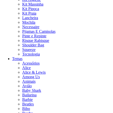
Kit Massinha
Kit Pipoca
Kit Praia
Lancheira
Mochila
Necessaire
Pijamas E Camisolas
Pinte e Repinte
Risque Rabisque
Shoulder Bag
Squeeze
Tecnologia
Temas
Acessórios
Alice
Alice & Lewis
Among Us
Animais
Avião
Baby Shark
Bailarina
Barbie
Beatles
Bibo