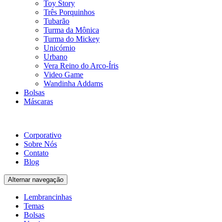
Toy Story
Três Porquinhos
Tubarão
Turma da Mônica
Turma do Mickey
Unicórnio
Urbano
Vera Reino do Arco-Íris
Video Game
Wandinha Addams
Bolsas
Máscaras
Corporativo
Sobre Nós
Contato
Blog
Alternar navegação
Lembrancinhas
Temas
Bolsas