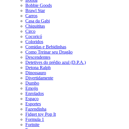
Booba
Bobbie Goods
Brawl Star
Carros
Casa da Gabi
Chiquititas
Circo
Cocoricó
Coloridos
Comidas e Bebidinhas
Como Treinar seu Dragão
Descendentes
Detetives do prédio azul (D.P.A.)
Detona Ralph
Dinossauro
Divertidamente
Dumbo
Emojis
Enrolados
Espaço
Esportes
Fazendinha
Fidget toy Pop It
Formula 1
Fortnite