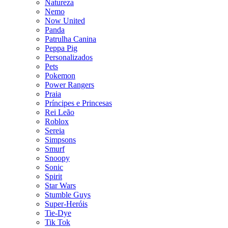
Natureza
Nemo
Now United
Panda
Patrulha Canina
Peppa Pig
Personalizados
Pets
Pokemon
Power Rangers
Praia
Príncipes e Princesas
Rei Leão
Roblox
Sereia
Simpsons
Smurf
Snoopy
Sonic
Spirit
Star Wars
Stumble Guys
Super-Heróis
Tie-Dye
Tik Tok