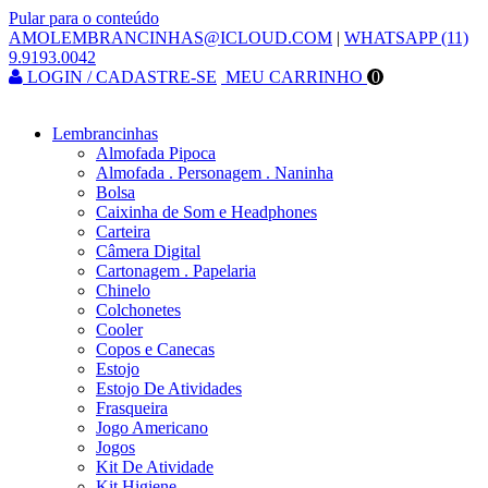
Pular para o conteúdo
AMOLEMBRANCINHAS@ICLOUD.COM
|
WHATSAPP (11)
9.9193.0042
LOGIN / CADASTRE-SE
MEU CARRINHO
0
Lembrancinhas
Almofada Pipoca
Almofada . Personagem . Naninha
Bolsa
Caixinha de Som e Headphones
Carteira
Câmera Digital
Cartonagem . Papelaria
Chinelo
Colchonetes
Cooler
Copos e Canecas
Estojo
Estojo De Atividades
Frasqueira
Jogo Americano
Jogos
Kit De Atividade
Kit Higiene