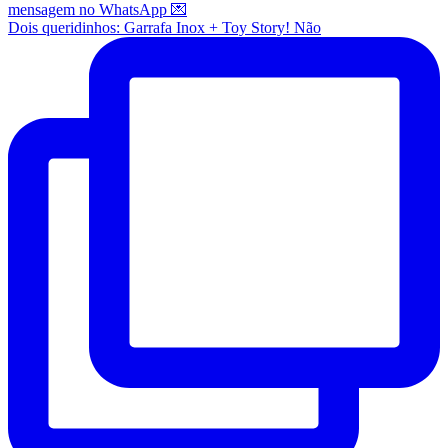
Dois queridinhos: Garrafa Inox + Toy Story! Não